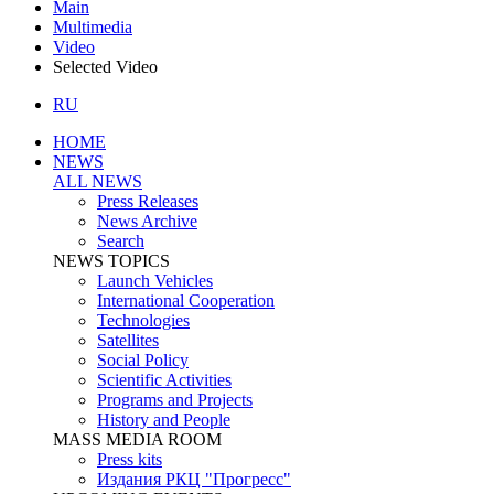
Main
Multimedia
Video
Selected Video
RU
HOME
NEWS
ALL NEWS
Press Releases
News Archive
Search
NEWS TOPICS
Launch Vehicles
International Cooperation
Technologies
Satellites
Social Policy
Scientific Activities
Programs and Projects
History and People
MASS MEDIA ROOM
Press kits
Издания РКЦ "Прогресс"