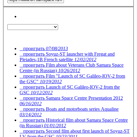
проиграть
07/08/2013
проиграть
Soyuz-ST launcher with Fregat and
Pleiades-1B French satellite
12/02/2012
проиграть
Film about Veterans Club Samara Space
Centre (in Russian)
10/26/2012
проиграть
Film "Launch of SC Galileo-IOV-2 from
the GSC"
10/19/2012
проиграть
Launch of SC Galileo-IOV-2 from the
GSC
10/12/2012
проиграть
Samara Space Centre Presentation 2012
06/16/2012
проиграть
Boats and motorboats series Aqualine
03/14/2012
проиграть
Historical film about Samara Space Centre
(in Russian)
01/01/2012
проиграть
Second film about first launch of Soyuz-ST
LV from the GSC
10/23/2011