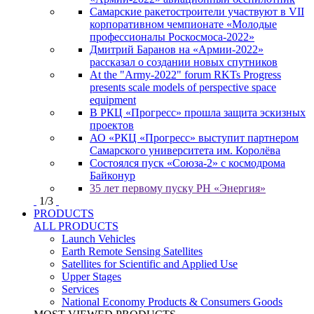
Самарские ракетостроители участвуют в VII
корпоративном чемпионате «Молодые
профессионалы Роскосмоса-2022»
Дмитрий Баранов на «Армии-2022»
рассказал о создании новых спутников
At the "Army-2022" forum RKTs Progress
presents scale models of perspective space
equipment
В РКЦ «Прогресс» прошла защита эскизных
проектов
АО «РКЦ «Прогресс» выступит партнером
Самарского университета им. Королёва
Состоялся пуск «Союза-2» с космодрома
Байконур
35 лет первому пуску РН «Энергия»
1
/
3
PRODUCTS
ALL PRODUCTS
Launch Vehicles
Earth Remote Sensing Satellites
Satellites for Scientific and Applied Use
Upper Stages
Services
National Economy Products & Consumers Goods