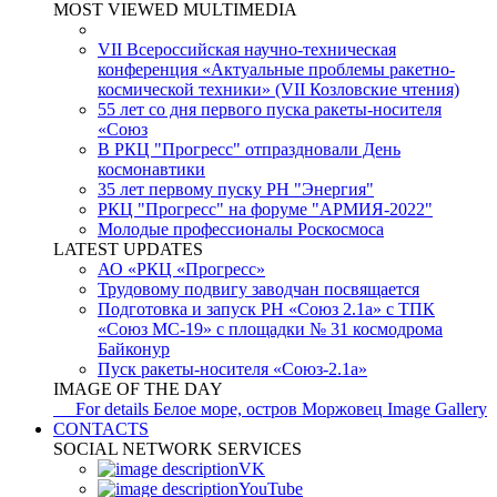
MOST VIEWED MULTIMEDIA
VII Всероссийская научно-техническая
конференция «Актуальные проблемы ракетно-
космической техники» (VII Козловские чтения)
55 лет со дня первого пуска ракеты-носителя
«Союз
В РКЦ "Прогресс" отпраздновали День
космонавтики
35 лет первому пуску РН "Энергия"
РКЦ "Прогресс" на форуме "АРМИЯ-2022"
Молодые профессионалы Роскосмоса
LATEST UPDATES
АО «РКЦ «Прогресс»
Трудовому подвигу заводчан посвящается
Подготовка и запуск РН «Союз 2.1а» с ТПК
«Союз МС-19» с площадки № 31 космодрома
Байконур
Пуск ракеты-носителя «Союз-2.1а»
IMAGE OF THE DAY
For details
Белое море, остров Моржовец
Image Gallery
CONTACTS
SOCIAL NETWORK SERVICES
VK
YouTube