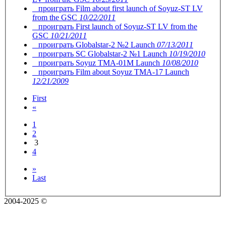
проиграть
Film about first launch of Soyuz-ST LV
from the GSC
10/22/2011
проиграть
First launch of Soyuz-ST LV from the
GSC
10/21/2011
проиграть
Globalstar-2 №2 Launch
07/13/2011
проиграть
SC Globalstar-2 №1 Launch
10/19/2010
проиграть
Soyuz TMA-01M Launch
10/08/2010
проиграть
Film about Soyuz ТМА-17 Launch
12/21/2009
First
«
1
2
3
4
»
Last
2004-2025 ©