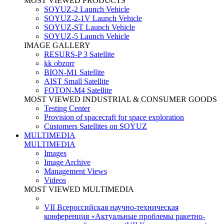
MOST VIEWED PRODUCTS
SOYUZ-2 Launch Vehicle
SOYUZ-2-1V Launch Vehicle
SOYUZ-ST Launch Vehicle
SOYUZ-5 Launch Vehicle
IMAGE GALLERY
RESURS-P 3 Satellite
kk obzorr
BION-M1 Satellite
AIST Small Satellite
FOTON-M4 Satellite
MOST VIEWED INDUSTRIAL & CONSUMER GOODS
Testing Center
Provision of spacecraft for space exploration
Customers Satellites on SOYUZ
MULTIMEDIA
MULTIMEDIA
Images
Image Archive
Management Views
Videos
MOST VIEWED MULTIMEDIA
VII Всероссийская научно-техническая
конференция «Актуальные проблемы ракетно-