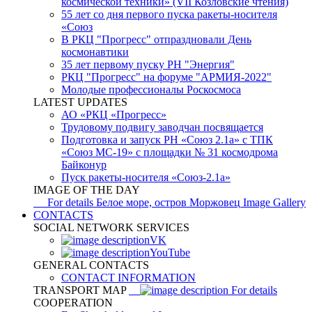
космической техники» (VII Козловские чтения)
55 лет со дня первого пуска ракеты-носителя
«Союз
В РКЦ "Прогресс" отпраздновали День
космонавтики
35 лет первому пуску РН "Энергия"
РКЦ "Прогресс" на форуме "АРМИЯ-2022"
Молодые профессионалы Роскосмоса
LATEST UPDATES
АО «РКЦ «Прогресс»
Трудовому подвигу заводчан посвящается
Подготовка и запуск РН «Союз 2.1а» с ТПК
«Союз МС-19» с площадки № 31 космодрома
Байконур
Пуск ракеты-носителя «Союз-2.1а»
IMAGE OF THE DAY
For details
Белое море, остров Моржовец
Image Gallery
CONTACTS
SOCIAL NETWORK SERVICES
VK
YouTube
GENERAL CONTACTS
CONTACT INFORMATION
TRANSPORT MAP
For details
COOPERATION