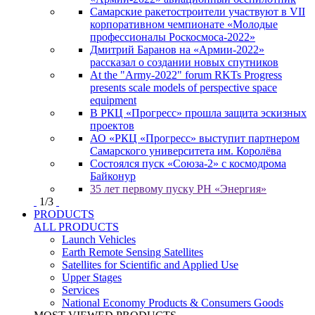
Самарские ракетостроители участвуют в VII
корпоративном чемпионате «Молодые
профессионалы Роскосмоса-2022»
Дмитрий Баранов на «Армии-2022»
рассказал о создании новых спутников
At the "Army-2022" forum RKTs Progress
presents scale models of perspective space
equipment
В РКЦ «Прогресс» прошла защита эскизных
проектов
АО «РКЦ «Прогресс» выступит партнером
Самарского университета им. Королёва
Состоялся пуск «Союза-2» с космодрома
Байконур
35 лет первому пуску РН «Энергия»
1
/
3
PRODUCTS
ALL PRODUCTS
Launch Vehicles
Earth Remote Sensing Satellites
Satellites for Scientific and Applied Use
Upper Stages
Services
National Economy Products & Consumers Goods