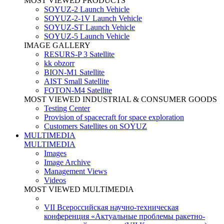
MOST VIEWED PRODUCTS
SOYUZ-2 Launch Vehicle
SOYUZ-2-1V Launch Vehicle
SOYUZ-ST Launch Vehicle
SOYUZ-5 Launch Vehicle
IMAGE GALLERY
RESURS-P 3 Satellite
kk obzorr
BION-M1 Satellite
AIST Small Satellite
FOTON-M4 Satellite
MOST VIEWED INDUSTRIAL & CONSUMER GOODS
Testing Center
Provision of spacecraft for space exploration
Customers Satellites on SOYUZ
MULTIMEDIA
MULTIMEDIA
Images
Image Archive
Management Views
Videos
MOST VIEWED MULTIMEDIA
VII Всероссийская научно-техническая
конференция «Актуальные проблемы ракетно-