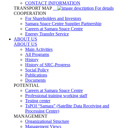
CONTACT INFORMATION
TRANSPORT MAP
For details
COOPERATION
For Shareholders and Investors
Samara Space Centre Supplier Partnership
Careers at Samara Space Centre
Energy Transfer Service
ABOUT US
ABOUT US
Main Activities
All Programs
History
History of SRC-Progress
Social Policy
Publications
Documents
POTENTIAL
Careers at Samara Space Centre
Professional training working staff
Testing center
TsPOI “Samara” (Satellite Data Receiving and
Processing Centre)
MANAGEMENT
Organizational Structure
Management Views