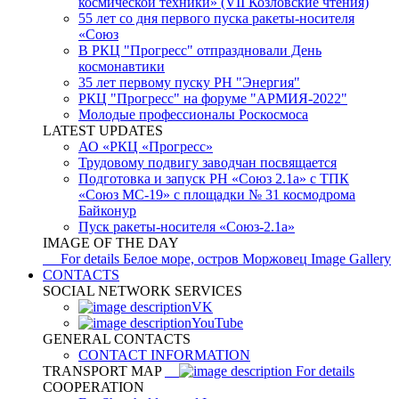
космической техники» (VII Козловские чтения)
55 лет со дня первого пуска ракеты-носителя
«Союз
В РКЦ "Прогресс" отпраздновали День
космонавтики
35 лет первому пуску РН "Энергия"
РКЦ "Прогресс" на форуме "АРМИЯ-2022"
Молодые профессионалы Роскосмоса
LATEST UPDATES
АО «РКЦ «Прогресс»
Трудовому подвигу заводчан посвящается
Подготовка и запуск РН «Союз 2.1а» с ТПК
«Союз МС-19» с площадки № 31 космодрома
Байконур
Пуск ракеты-носителя «Союз-2.1а»
IMAGE OF THE DAY
For details
Белое море, остров Моржовец
Image Gallery
CONTACTS
SOCIAL NETWORK SERVICES
VK
YouTube
GENERAL CONTACTS
CONTACT INFORMATION
TRANSPORT MAP
For details
COOPERATION