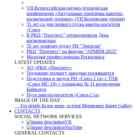
VII Всероссийская научно-техническая
конференция «Актуальные проблемы ракетно-
космической техники» (VII Козловские чтения)
55 лет со дня первого пуска ракеты-носителя
«Союз
В РКЦ "Прогресс" отпраздновали День
космонавтики
35 лет первому пуску РН "Энергия"
РКЦ "Прогресс" на форуме "АРМИЯ-2022"
Молодые профессионалы Роскосмоса
LATEST UPDATES
АО «РКЦ «Прогресс»
Трудовому подвигу заводчан посвящается
Подготовка и запуск РН «Союз 2.1а» с ТПК
«Союз МС-19» с площадки № 31 космодрома
Байконур
Пуск ракеты-носителя «Союз-2.1а»
IMAGE OF THE DAY
For details
Белое море, остров Моржовец
Image Gallery
CONTACTS
SOCIAL NETWORK SERVICES
VK
YouTube
GENERAL CONTACTS