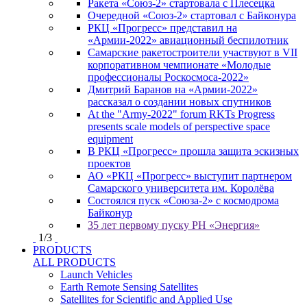
Ракета «Союз-2» стартовала с Плесецка
Очередной «Союз-2» стартовал с Байконура
РКЦ «Прогресс» представил на
«Армии-2022» авиационный беспилотник
Самарские ракетостроители участвуют в VII
корпоративном чемпионате «Молодые
профессионалы Роскосмоса-2022»
Дмитрий Баранов на «Армии-2022»
рассказал о создании новых спутников
At the "Army-2022" forum RKTs Progress
presents scale models of perspective space
equipment
В РКЦ «Прогресс» прошла защита эскизных
проектов
АО «РКЦ «Прогресс» выступит партнером
Самарского университета им. Королёва
Состоялся пуск «Союза-2» с космодрома
Байконур
35 лет первому пуску РН «Энергия»
1
/
3
PRODUCTS
ALL PRODUCTS
Launch Vehicles
Earth Remote Sensing Satellites
Satellites for Scientific and Applied Use