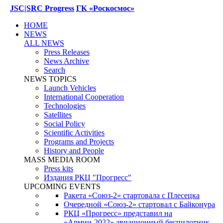
JSC|SRC Progress
ГК «Роскосмос»
HOME
NEWS
ALL NEWS
Press Releases
News Archive
Search
NEWS TOPICS
Launch Vehicles
International Cooperation
Technologies
Satellites
Social Policy
Scientific Activities
Programs and Projects
History and People
MASS MEDIA ROOM
Press kits
Издания РКЦ "Прогресс"
UPCOMING EVENTS
Ракета «Союз-2» стартовала с Плесецка
Очередной «Союз-2» стартовал с Байконура
РКЦ «Прогресс» представил на
«Армии-2022» авиационный беспилотник