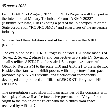
05 august 2022
From 15 till 21 of August, 2022 JSC RKTs Progress will take part in
the International Military-Technical Forum “ARMY-2022”
(Kubinka Air Base, Russia) being a part of the joint exposure of the
State corporation "ROSKOSMOS" and enterprises of the aerospace
industry.
You can find the exhibition stand of he company in the VIP3
pavilion.
The exhibition of JSC RKTs Progress includes 1:20 scale models of
Soyuz-2, Soyuz-2 phase 1v and perspective two-stage LV Soyuz-5,
small satellites AIST-2D to the scale 1:5, perspective spacecraft
Obzor-R, Resurs-PM to the scale 1:10 and AIST-2T to the scale 1:5.
Besides, the stand will exhibit posters with the pictures from space
provided by AIST-2D satellite, and fiber-optical components
developed and produced at affiliate of JSC RKTs Progress – NPP
OPTEKS.
The presentation video showing main activities of the company will
be displayed as well as the interactive presentation “Volga: from
origin to the mouth of the river” with the pictures from space
received by AIST-2D.