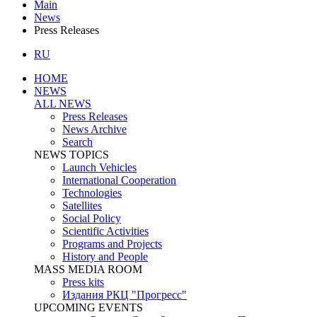
Main
News
Press Releases
RU
HOME
NEWS
ALL NEWS
Press Releases
News Archive
Search
NEWS TOPICS
Launch Vehicles
International Cooperation
Technologies
Satellites
Social Policy
Scientific Activities
Programs and Projects
History and People
MASS MEDIA ROOM
Press kits
Издания РКЦ "Прогресс"
UPCOMING EVENTS