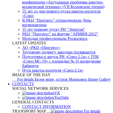
конференция «Актуальные проблемы ракетно-
космической техники» (VII Козловские чтения)
55 лет со дня первого пуска ракеты-носителя
«Союз
В РКЦ "Прогресс" отпраздновали День
космонавтики
35 лет первому пуску РН "Энергия"
РКЦ "Прогресс" на форуме "АРМИЯ-2022"
Молодые профессионалы Роскосмоса
LATEST UPDATES
АО «РКЦ «Прогресс»
Трудовому подвигу заводчан посвящается
Подготовка и запуск РН «Союз 2.1а» с ТПК
«Союз МС-19» с площадки № 31 космодрома
Байконур
Пуск ракеты-носителя «Союз-2.1а»
IMAGE OF THE DAY
For details
Белое море, остров Моржовец
Image Gallery
CONTACTS
SOCIAL NETWORK SERVICES
VK
YouTube
GENERAL CONTACTS
CONTACT INFORMATION
TRANSPORT MAP
For details