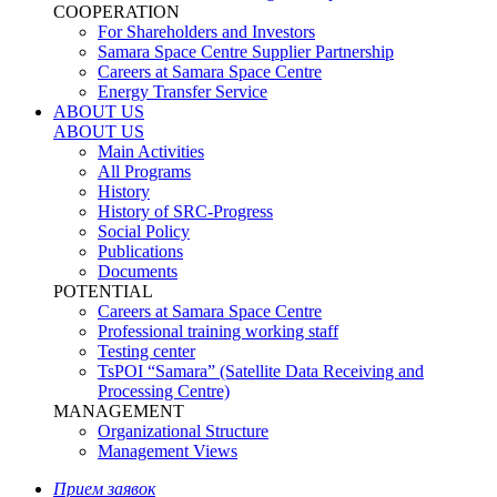
COOPERATION
For Shareholders and Investors
Samara Space Centre Supplier Partnership
Careers at Samara Space Centre
Energy Transfer Service
ABOUT US
ABOUT US
Main Activities
All Programs
History
History of SRC-Progress
Social Policy
Publications
Documents
POTENTIAL
Careers at Samara Space Centre
Professional training working staff
Testing center
TsPOI “Samara” (Satellite Data Receiving and
Processing Centre)
MANAGEMENT
Organizational Structure
Management Views
Прием заявок