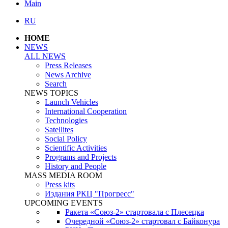
Main
RU
HOME
NEWS
ALL NEWS
Press Releases
News Archive
Search
NEWS TOPICS
Launch Vehicles
International Cooperation
Technologies
Satellites
Social Policy
Scientific Activities
Programs and Projects
History and People
MASS MEDIA ROOM
Press kits
Издания РКЦ "Прогресс"
UPCOMING EVENTS
Ракета «Союз-2» стартовала с Плесецка
Очередной «Союз-2» стартовал с Байконура