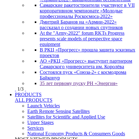
Самарские ракетостроители участвуют в VII
корпоративном чемпионате «Молодые
профессионалы Роскосмоса-2022»
Дмитрий Баранов на «Армии-2022»
рассказал о создании новых спутников
At the "Army-2022" forum RKTs Progress
presents scale models of perspective space
equipment
В РКЦ «Прогресс» прошла защита эскизных
проектов
АО «РКЦ «Прогресс» выступит партнером
Самарского университета им. Королёва
Состоялся пуск «Союза-2» с космодрома
Байконур
35 лет первому пуску РН «Энергия»
1
/
3
PRODUCTS
ALL PRODUCTS
Launch Vehicles
Earth Remote Sensing Satellites
Satellites for Scientific and Applied Use
Upper Stages
Services
National Economy Products & Consumers Goods