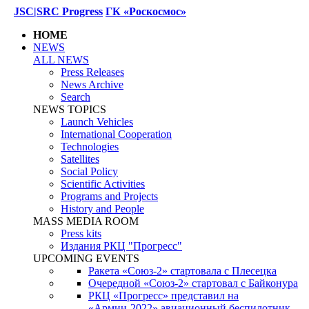
JSC|SRC Progress
ГК «Роскосмос»
HOME
NEWS
ALL NEWS
Press Releases
News Archive
Search
NEWS TOPICS
Launch Vehicles
International Cooperation
Technologies
Satellites
Social Policy
Scientific Activities
Programs and Projects
History and People
MASS MEDIA ROOM
Press kits
Издания РКЦ "Прогресс"
UPCOMING EVENTS
Ракета «Союз-2» стартовала с Плесецка
Очередной «Союз-2» стартовал с Байконура
РКЦ «Прогресс» представил на
«Армии-2022» авиационный беспилотник