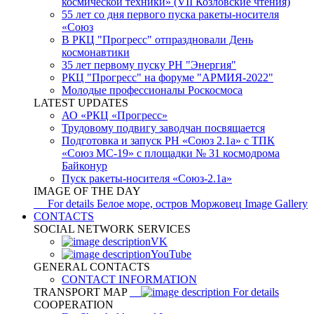
космической техники» (VII Козловские чтения)
55 лет со дня первого пуска ракеты-носителя
«Союз
В РКЦ "Прогресс" отпраздновали День
космонавтики
35 лет первому пуску РН "Энергия"
РКЦ "Прогресс" на форуме "АРМИЯ-2022"
Молодые профессионалы Роскосмоса
LATEST UPDATES
АО «РКЦ «Прогресс»
Трудовому подвигу заводчан посвящается
Подготовка и запуск РН «Союз 2.1а» с ТПК
«Союз МС-19» с площадки № 31 космодрома
Байконур
Пуск ракеты-носителя «Союз-2.1а»
IMAGE OF THE DAY
For details
Белое море, остров Моржовец
Image Gallery
CONTACTS
SOCIAL NETWORK SERVICES
VK
YouTube
GENERAL CONTACTS
CONTACT INFORMATION
TRANSPORT MAP
For details
COOPERATION