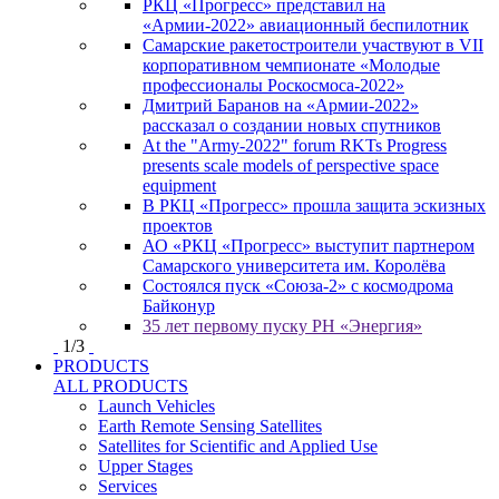
РКЦ «Прогресс» представил на
«Армии-2022» авиационный беспилотник
Самарские ракетостроители участвуют в VII
корпоративном чемпионате «Молодые
профессионалы Роскосмоса-2022»
Дмитрий Баранов на «Армии-2022»
рассказал о создании новых спутников
At the "Army-2022" forum RKTs Progress
presents scale models of perspective space
equipment
В РКЦ «Прогресс» прошла защита эскизных
проектов
АО «РКЦ «Прогресс» выступит партнером
Самарского университета им. Королёва
Состоялся пуск «Союза-2» с космодрома
Байконур
35 лет первому пуску РН «Энергия»
1
/
3
PRODUCTS
ALL PRODUCTS
Launch Vehicles
Earth Remote Sensing Satellites
Satellites for Scientific and Applied Use
Upper Stages
Services