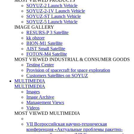
MOST VIEWED PRODUCTS
SOYUZ-2 Launch Vehicle
SOYUZ-2-1V Launch Vehicle
SOYUZ-ST Launch Vehicle
SOYUZ-5 Launch Vehicle
IMAGE GALLERY
RESURS-P 3 Satellite
kk obzorr
BION-M1 Satellite
AIST Small Satellite
FOTON-M4 Satellite
MOST VIEWED INDUSTRIAL & CONSUMER GOODS
Testing Center
Provision of spacecraft for space exploration
Customers Satellites on SOYUZ
MULTIMEDIA
MULTIMEDIA
Images
Image Archive
Management Views
Videos
MOST VIEWED MULTIMEDIA
VII Всероссийская научно-техническая
конференция «Актуальные проблемы ракетно-