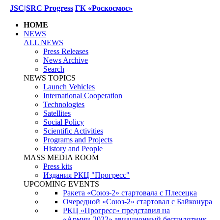
JSC|SRC Progress
ГК «Роскосмос»
HOME
NEWS
ALL NEWS
Press Releases
News Archive
Search
NEWS TOPICS
Launch Vehicles
International Cooperation
Technologies
Satellites
Social Policy
Scientific Activities
Programs and Projects
History and People
MASS MEDIA ROOM
Press kits
Издания РКЦ "Прогресс"
UPCOMING EVENTS
Ракета «Союз-2» стартовала с Плесецка
Очередной «Союз-2» стартовал с Байконура
РКЦ «Прогресс» представил на
«Армии-2022» авиационный беспилотник