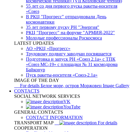
космической техники» (VII Козловские чтения)
55 лет со дня первого пуска ракеты-носителя
«Союз
В РКЦ "Прогресс" отпраздновали День
космонавтики
35 лет первому пуску РН "Энергия"
РКЦ "Прогресс" на форуме "АРМИЯ-2022"
Молодые профессионалы Роскосмоса
LATEST UPDATES
АО «РКЦ «Прогресс»
Трудовому подвигу заводчан посвящается
Подготовка и запуск РН «Союз 2.1а» с ТПК
«Союз МС-19» с площадки № 31 космодрома
Байконур
Пуск ракеты-носителя «Союз-2.1а»
IMAGE OF THE DAY
For details
Белое море, остров Моржовец
Image Gallery
CONTACTS
SOCIAL NETWORK SERVICES
VK
YouTube
GENERAL CONTACTS
CONTACT INFORMATION
TRANSPORT MAP
For details
COOPERATION