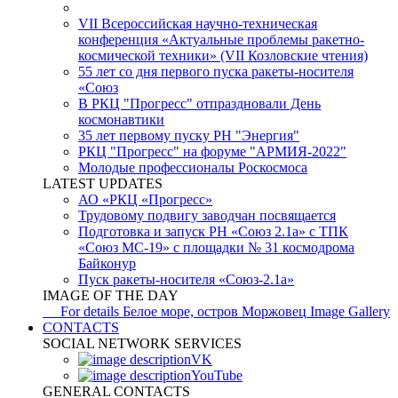
VII Всероссийская научно-техническая
конференция «Актуальные проблемы ракетно-
космической техники» (VII Козловские чтения)
55 лет со дня первого пуска ракеты-носителя
«Союз
В РКЦ "Прогресс" отпраздновали День
космонавтики
35 лет первому пуску РН "Энергия"
РКЦ "Прогресс" на форуме "АРМИЯ-2022"
Молодые профессионалы Роскосмоса
LATEST UPDATES
АО «РКЦ «Прогресс»
Трудовому подвигу заводчан посвящается
Подготовка и запуск РН «Союз 2.1а» с ТПК
«Союз МС-19» с площадки № 31 космодрома
Байконур
Пуск ракеты-носителя «Союз-2.1а»
IMAGE OF THE DAY
For details
Белое море, остров Моржовец
Image Gallery
CONTACTS
SOCIAL NETWORK SERVICES
VK
YouTube
GENERAL CONTACTS