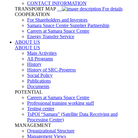
CONTACT INFORMATION
TRANSPORT MAP
For details
COOPERATION
For Shareholders and Investors
Samara Space Centre Supplier Partnership
Careers at Samara Space Centre
Energy Transfer Service
ABOUT US
ABOUT US
Main Activities
All Programs
History
History of SRC-Progress
Social Policy
Publications
Documents
POTENTIAL
Careers at Samara Space Centre
Professional training working staff
Testing center
TsPOI “Samara” (Satellite Data Receiving and
Processing Centre)
MANAGEMENT
Organizational Structure
Management Views