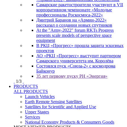
Самарские ракетостроители участвуют в VII
корпоративном чемпионате «Молодые
профессионалы Роскосмоса-2022»
Дмитрий Баранов на «Армии-2022»
рассказал о создании новых спутников
At the "Army-2022" forum RKTs Progress
presents scale models of perspective space
equipment
В РКЦ «Прогресс» прошла защита эскизных
проектов
АО «РКЦ «Прогресс» выступит партнером
Самарского университета им. Королёва
Состоялся пуск «Союза-2» с космодрома
Байконур
35 лет первому пуску РН «Энергия»
1
/
3
PRODUCTS
ALL PRODUCTS
Launch Vehicles
Earth Remote Sensing Satellites
Satellites for Scientific and Applied Use
Upper Stages
Services
National Economy Products & Consumers Goods