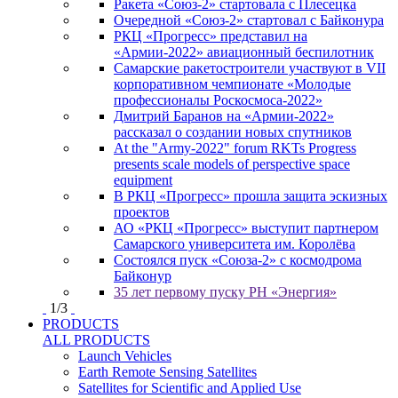
Ракета «Союз-2» стартовала с Плесецка
Очередной «Союз-2» стартовал с Байконура
РКЦ «Прогресс» представил на
«Армии-2022» авиационный беспилотник
Самарские ракетостроители участвуют в VII
корпоративном чемпионате «Молодые
профессионалы Роскосмоса-2022»
Дмитрий Баранов на «Армии-2022»
рассказал о создании новых спутников
At the "Army-2022" forum RKTs Progress
presents scale models of perspective space
equipment
В РКЦ «Прогресс» прошла защита эскизных
проектов
АО «РКЦ «Прогресс» выступит партнером
Самарского университета им. Королёва
Состоялся пуск «Союза-2» с космодрома
Байконур
35 лет первому пуску РН «Энергия»
1
/
3
PRODUCTS
ALL PRODUCTS
Launch Vehicles
Earth Remote Sensing Satellites
Satellites for Scientific and Applied Use