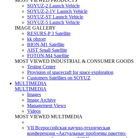
MOST VIEWED PRODUCTS
SOYUZ-2 Launch Vehicle
SOYUZ-2-1V Launch Vehicle
SOYUZ-ST Launch Vehicle
SOYUZ-5 Launch Vehicle
IMAGE GALLERY
RESURS-P 3 Satellite
kk obzorr
BION-M1 Satellite
AIST Small Satellite
FOTON-M4 Satellite
MOST VIEWED INDUSTRIAL & CONSUMER GOODS
Testing Center
Provision of spacecraft for space exploration
Customers Satellites on SOYUZ
MULTIMEDIA
MULTIMEDIA
Images
Image Archive
Management Views
Videos
MOST VIEWED MULTIMEDIA
VII Всероссийская научно-техническая
конференция «Актуальные проблемы ракетно-