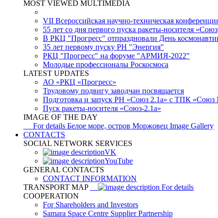
MOST VIEWED MULTIMEDIA
VII Всероссийская научно-техническая конференци
55 лет со дня первого пуска ракеты-носителя «Союз
В РКЦ "Прогресс" отпраздновали День космонавти
35 лет первому пуску РН "Энергия"
РКЦ "Прогресс" на форуме "АРМИЯ-2022"
Молодые профессионалы Роскосмоса
LATEST UPDATES
АО «РКЦ «Прогресс»
Трудовому подвигу заводчан посвящается
Подготовка и запуск РН «Союз 2.1а» с ТПК «Союз
Пуск ракеты-носителя «Союз-2.1а»
IMAGE OF THE DAY
For details
Белое море, остров Моржовец
Image Gallery
CONTACTS
SOCIAL NETWORK SERVICES
VK
YouTube
GENERAL CONTACTS
CONTACT INFORMATION
TRANSPORT MAP
For details
COOPERATION
For Shareholders and Investors
Samara Space Centre Supplier Partnership