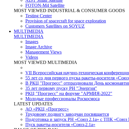
AIST Small Satellite
FOTON-M4 Satellite
MOST VIEWED INDUSTRIAL & CONSUMER GOODS
Testing Center
Provision of spacecraft for space exploration
Customers Satellites on SOYUZ
MULTIMEDIA
MULTIMEDIA
Images
Image Archive
Management Views
Videos
MOST VIEWED MULTIMEDIA
VII Всероссийская научно-техническая конференци
55 лет со дня первого пуска ракеты-носителя «Союз
В РКЦ "Прогресс" отпраздновали День космонавти
35 лет первому пуску РН "Энергия"
РКЦ "Прогресс" на форуме "АРМИЯ-2022"
Молодые профессионалы Роскосмоса
LATEST UPDATES
АО «РКЦ «Прогресс»
Трудовому подвигу заводчан посвящается
Подготовка и запуск РН «Союз 2.1а» с ТПК «Союз
Пуск ракеты-носителя «Союз-2.1а»