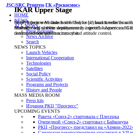
JSC|SRC Progress
ГК «Роскосмос»
IKAR Upper Stage
IKAR Upper Stage
HOME
NEWS
"Ikar" Injection Module is intended for payload transfer from inj
In 1999 there were launched 6 "Soyuz-U" launch vehicles with 
ALL NEWS
final orbit and satellite deployment in a specific sequence and d
Module, each of them simultaneously injected 4 American "Glo
Press Releases
determined orientation accuracy and attitude control.
communication satellites into orbit.
News Archive
Search
NEWS TOPICS
Launch Vehicles
International Cooperation
Technologies
Satellites
Social Policy
Scientific Activities
Programs and Projects
History and People
MASS MEDIA ROOM
Press kits
Издания РКЦ "Прогресс"
UPCOMING EVENTS
Ракета «Союз-2» стартовала с Плесецка
Очередной «Союз-2» стартовал с Байконура
РКЦ «Прогресс» представил на «Армии-2022
Самарские ракетостроители участвуют в VII