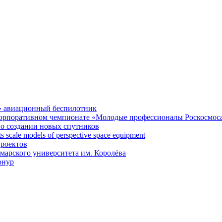
» авиационный беспилотник
 корпоративном чемпионате «Молодые профессионалы Роскосмос
 о создании новых спутников
 scale models of perspective space equipment
проектов
арского университета им. Королёва
онур