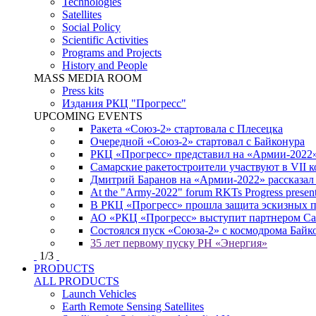
Technologies
Satellites
Social Policy
Scientific Activities
Programs and Projects
History and People
MASS MEDIA ROOM
Press kits
Издания РКЦ "Прогресс"
UPCOMING EVENTS
Ракета «Союз-2» стартовала с Плесецка
Очередной «Союз-2» стартовал с Байконура
РКЦ «Прогресс» представил на «Армии-2022
Самарские ракетостроители участвуют в VII
Дмитрий Баранов на «Армии-2022» рассказал
At the "Army-2022" forum RKTs Progress presents
В РКЦ «Прогресс» прошла защита эскизных 
АО «РКЦ «Прогресс» выступит партнером Сам
Состоялся пуск «Союза-2» с космодрома Байк
35 лет первому пуску РН «Энергия»
1
/
3
PRODUCTS
ALL PRODUCTS
Launch Vehicles
Earth Remote Sensing Satellites