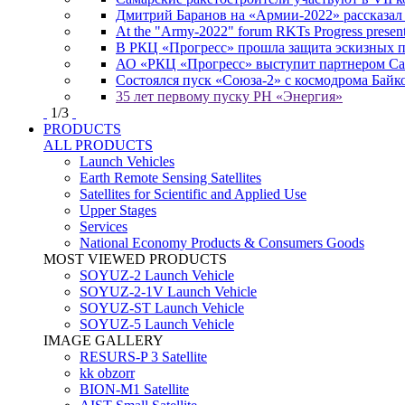
Дмитрий Баранов на «Армии-2022» рассказал
At the "Army-2022" forum RKTs Progress presents
В РКЦ «Прогресс» прошла защита эскизных 
АО «РКЦ «Прогресс» выступит партнером Сам
Состоялся пуск «Союза-2» с космодрома Байк
35 лет первому пуску РН «Энергия»
1
/
3
PRODUCTS
ALL PRODUCTS
Launch Vehicles
Earth Remote Sensing Satellites
Satellites for Scientific and Applied Use
Upper Stages
Services
National Economy Products & Consumers Goods
MOST VIEWED PRODUCTS
SOYUZ-2 Launch Vehicle
SOYUZ-2-1V Launch Vehicle
SOYUZ-ST Launch Vehicle
SOYUZ-5 Launch Vehicle
IMAGE GALLERY
RESURS-P 3 Satellite
kk obzorr
BION-M1 Satellite