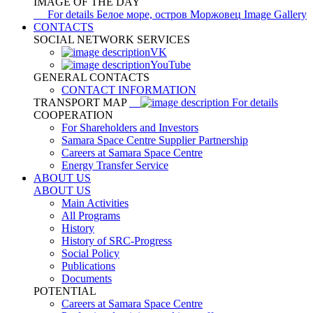
IMAGE OF THE DAY
For details
Белое море, остров Моржовец
Image Gallery
CONTACTS
SOCIAL NETWORK SERVICES
VK
YouTube
GENERAL CONTACTS
CONTACT INFORMATION
TRANSPORT MAP
For details
COOPERATION
For Shareholders and Investors
Samara Space Centre Supplier Partnership
Careers at Samara Space Centre
Energy Transfer Service
ABOUT US
ABOUT US
Main Activities
All Programs
History
History of SRC-Progress
Social Policy
Publications
Documents
POTENTIAL
Careers at Samara Space Centre