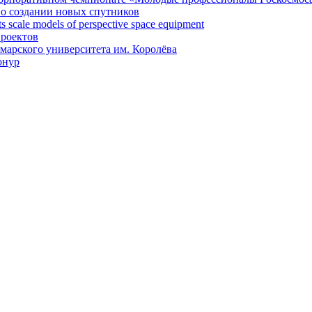
 о создании новых спутников
 scale models of perspective space equipment
проектов
арского университета им. Королёва
онур