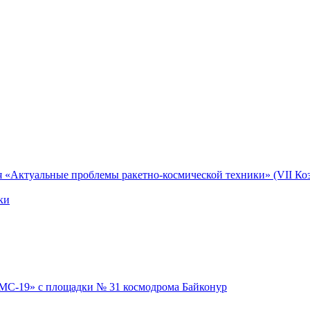
я «Актуальные проблемы ракетно-космической техники» (VII Коз
ки
 МС-19» с площадки № 31 космодрома Байконур