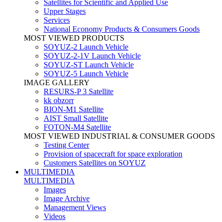
Satellites for Scientific and Applied Use
Upper Stages
Services
National Economy Products & Consumers Goods
MOST VIEWED PRODUCTS
SOYUZ-2 Launch Vehicle
SOYUZ-2-1V Launch Vehicle
SOYUZ-ST Launch Vehicle
SOYUZ-5 Launch Vehicle
IMAGE GALLERY
RESURS-P 3 Satellite
kk obzorr
BION-M1 Satellite
AIST Small Satellite
FOTON-M4 Satellite
MOST VIEWED INDUSTRIAL & CONSUMER GOODS
Testing Center
Provision of spacecraft for space exploration
Customers Satellites on SOYUZ
MULTIMEDIA
MULTIMEDIA
Images
Image Archive
Management Views
Videos