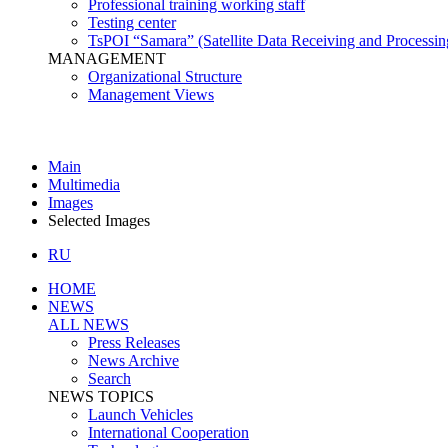
Professional training working staff
Testing center
TsPOI “Samara” (Satellite Data Receiving and Processin
MANAGEMENT
Organizational Structure
Management Views
Main
Multimedia
Images
Selected Images
RU
HOME
NEWS
ALL NEWS
Press Releases
News Archive
Search
NEWS TOPICS
Launch Vehicles
International Cooperation