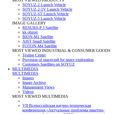
MOST VIEWED PRODUCTS
SOYUZ-2 Launch Vehicle
SOYUZ-2-1V Launch Vehicle
SOYUZ-ST Launch Vehicle
SOYUZ-5 Launch Vehicle
IMAGE GALLERY
RESURS-P 3 Satellite
kk obzorr
BION-M1 Satellite
AIST Small Satellite
FOTON-M4 Satellite
MOST VIEWED INDUSTRIAL & CONSUMER GOODS
Testing Center
Provision of spacecraft for space exploration
Customers Satellites on SOYUZ
MULTIMEDIA
MULTIMEDIA
Images
Image Archive
Management Views
Videos
MOST VIEWED MULTIMEDIA
VII Всероссийская научно-техническая
конференция «Актуальные проблемы ракетно-