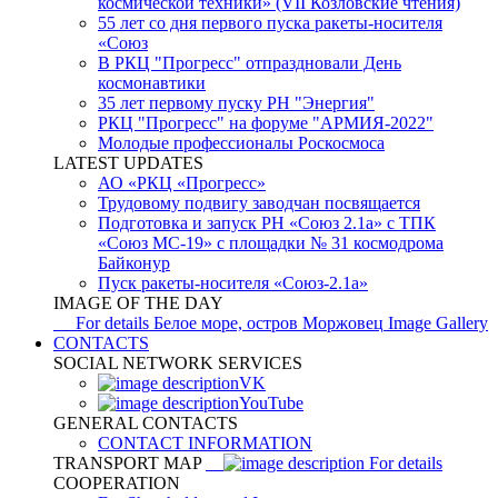
космической техники» (VII Козловские чтения)
55 лет со дня первого пуска ракеты-носителя
«Союз
В РКЦ "Прогресс" отпраздновали День
космонавтики
35 лет первому пуску РН "Энергия"
РКЦ "Прогресс" на форуме "АРМИЯ-2022"
Молодые профессионалы Роскосмоса
LATEST UPDATES
АО «РКЦ «Прогресс»
Трудовому подвигу заводчан посвящается
Подготовка и запуск РН «Союз 2.1а» с ТПК
«Союз МС-19» с площадки № 31 космодрома
Байконур
Пуск ракеты-носителя «Союз-2.1а»
IMAGE OF THE DAY
For details
Белое море, остров Моржовец
Image Gallery
CONTACTS
SOCIAL NETWORK SERVICES
VK
YouTube
GENERAL CONTACTS
CONTACT INFORMATION
TRANSPORT MAP
For details
COOPERATION