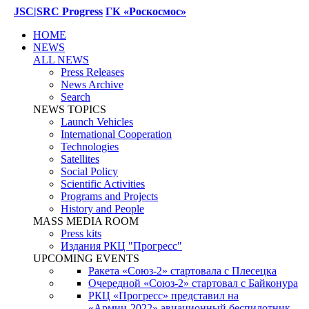
JSC|SRC Progress
ГК «Роскосмос»
HOME
NEWS
ALL NEWS
Press Releases
News Archive
Search
NEWS TOPICS
Launch Vehicles
International Cooperation
Technologies
Satellites
Social Policy
Scientific Activities
Programs and Projects
History and People
MASS MEDIA ROOM
Press kits
Издания РКЦ "Прогресс"
UPCOMING EVENTS
Ракета «Союз-2» стартовала с Плесецка
Очередной «Союз-2» стартовал с Байконура
РКЦ «Прогресс» представил на
«Армии-2022» авиационный беспилотник