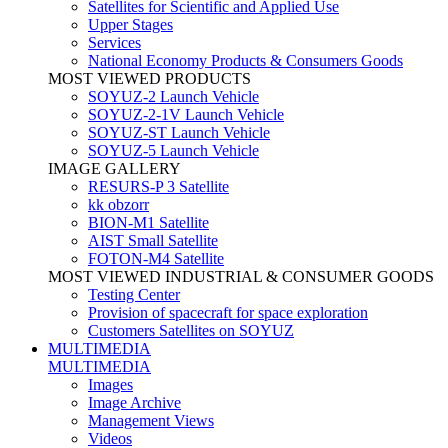
Satellites for Scientific and Applied Use
Upper Stages
Services
National Economy Products & Consumers Goods
MOST VIEWED PRODUCTS
SOYUZ-2 Launch Vehicle
SOYUZ-2-1V Launch Vehicle
SOYUZ-ST Launch Vehicle
SOYUZ-5 Launch Vehicle
IMAGE GALLERY
RESURS-P 3 Satellite
kk obzorr
BION-M1 Satellite
AIST Small Satellite
FOTON-M4 Satellite
MOST VIEWED INDUSTRIAL & CONSUMER GOODS
Testing Center
Provision of spacecraft for space exploration
Customers Satellites on SOYUZ
MULTIMEDIA
MULTIMEDIA
Images
Image Archive
Management Views
Videos