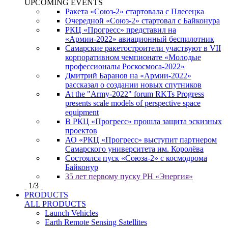
UPCOMING EVENTS
Ракета «Союз-2» стартовала с Плесецка
Очередной «Союз-2» стартовал с Байконура
РКЦ «Прогресс» представил на
«Армии-2022» авиационный беспилотник
Самарские ракетостроители участвуют в VII
корпоративном чемпионате «Молодые
профессионалы Роскосмоса-2022»
Дмитрий Баранов на «Армии-2022»
рассказал о создании новых спутников
At the "Army-2022" forum RKTs Progress
presents scale models of perspective space
equipment
В РКЦ «Прогресс» прошла защита эскизных
проектов
АО «РКЦ «Прогресс» выступит партнером
Самарского университета им. Королёва
Состоялся пуск «Союза-2» с космодрома
Байконур
35 лет первому пуску РН «Энергия»
1
/
3
PRODUCTS
ALL PRODUCTS
Launch Vehicles
Earth Remote Sensing Satellites