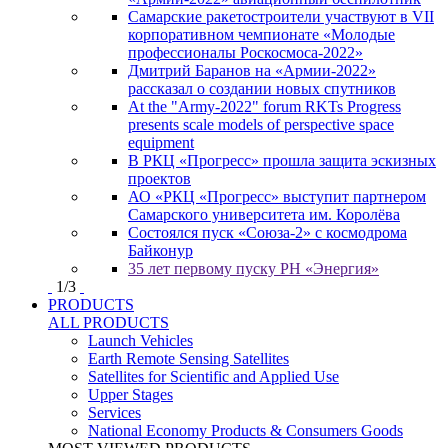
Самарские ракетостроители участвуют в VII
корпоративном чемпионате «Молодые
профессионалы Роскосмоса-2022»
Дмитрий Баранов на «Армии-2022»
рассказал о создании новых спутников
At the "Army-2022" forum RKTs Progress
presents scale models of perspective space
equipment
В РКЦ «Прогресс» прошла защита эскизных
проектов
АО «РКЦ «Прогресс» выступит партнером
Самарского университета им. Королёва
Состоялся пуск «Союза-2» с космодрома
Байконур
35 лет первому пуску РН «Энергия»
1
/
3
PRODUCTS
ALL PRODUCTS
Launch Vehicles
Earth Remote Sensing Satellites
Satellites for Scientific and Applied Use
Upper Stages
Services
National Economy Products & Consumers Goods