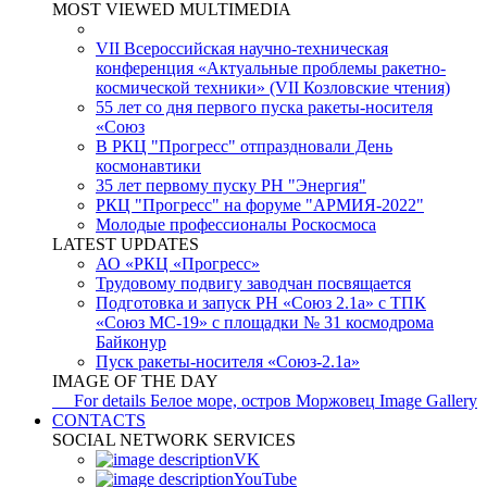
MOST VIEWED MULTIMEDIA
VII Всероссийская научно-техническая
конференция «Актуальные проблемы ракетно-
космической техники» (VII Козловские чтения)
55 лет со дня первого пуска ракеты-носителя
«Союз
В РКЦ "Прогресс" отпраздновали День
космонавтики
35 лет первому пуску РН "Энергия"
РКЦ "Прогресс" на форуме "АРМИЯ-2022"
Молодые профессионалы Роскосмоса
LATEST UPDATES
АО «РКЦ «Прогресс»
Трудовому подвигу заводчан посвящается
Подготовка и запуск РН «Союз 2.1а» с ТПК
«Союз МС-19» с площадки № 31 космодрома
Байконур
Пуск ракеты-носителя «Союз-2.1а»
IMAGE OF THE DAY
For details
Белое море, остров Моржовец
Image Gallery
CONTACTS
SOCIAL NETWORK SERVICES
VK
YouTube