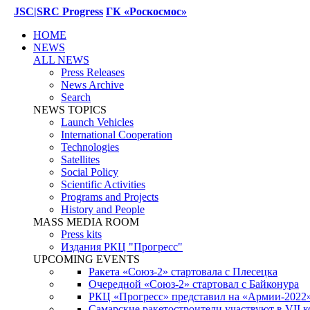
JSC|SRC Progress
ГК «Роскосмос»
HOME
NEWS
ALL NEWS
Press Releases
News Archive
Search
NEWS TOPICS
Launch Vehicles
International Cooperation
Technologies
Satellites
Social Policy
Scientific Activities
Programs and Projects
History and People
MASS MEDIA ROOM
Press kits
Издания РКЦ "Прогресс"
UPCOMING EVENTS
Ракета «Союз-2» стартовала с Плесецка
Очередной «Союз-2» стартовал с Байконура
РКЦ «Прогресс» представил на «Армии-2022
Самарские ракетостроители участвуют в VII