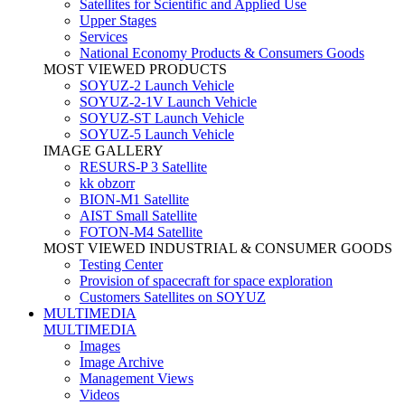
Satellites for Scientific and Applied Use
Upper Stages
Services
National Economy Products & Consumers Goods
MOST VIEWED PRODUCTS
SOYUZ-2 Launch Vehicle
SOYUZ-2-1V Launch Vehicle
SOYUZ-ST Launch Vehicle
SOYUZ-5 Launch Vehicle
IMAGE GALLERY
RESURS-P 3 Satellite
kk obzorr
BION-M1 Satellite
AIST Small Satellite
FOTON-M4 Satellite
MOST VIEWED INDUSTRIAL & CONSUMER GOODS
Testing Center
Provision of spacecraft for space exploration
Customers Satellites on SOYUZ
MULTIMEDIA
MULTIMEDIA
Images
Image Archive
Management Views
Videos