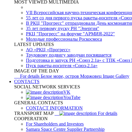
MOST VIEWED MULTIMEDIA
VII Всероссийская научно-техническая конференци
55 лет со дня первого пуска ракеты-носителя «Союз
В РКЦ "Прогресс" отпраздновали День космонавти
35 лет первому пуску РН "Энергия"
РКЦ "Прогресс" на форуме "АРМИЯ-2022"
Молодые профессионалы Роскосмоса
LATEST UPDATES
АО «РКЦ «Прогресс»
Трудовому подвигу заводчан посвящается
Подготовка и запуск РН «Союз 2.1а» с ТПК «Союз
Пуск ракеты-носителя «Союз-2.1а»
IMAGE OF THE DAY
For details
Белое море, остров Моржовец
Image Gallery
CONTACTS
SOCIAL NETWORK SERVICES
VK
YouTube
GENERAL CONTACTS
CONTACT INFORMATION
TRANSPORT MAP
For details
COOPERATION
For Shareholders and Investors
Samara Space Centre Supplier Partnership