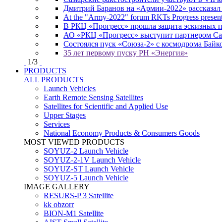
Дмитрий Баранов на «Армии-2022» рассказал
At the "Army-2022" forum RKTs Progress presents
В РКЦ «Прогресс» прошла защита эскизных 
АО «РКЦ «Прогресс» выступит партнером Сам
Состоялся пуск «Союза-2» с космодрома Байк
35 лет первому пуску РН «Энергия»
1
/
3
PRODUCTS
ALL PRODUCTS
Launch Vehicles
Earth Remote Sensing Satellites
Satellites for Scientific and Applied Use
Upper Stages
Services
National Economy Products & Consumers Goods
MOST VIEWED PRODUCTS
SOYUZ-2 Launch Vehicle
SOYUZ-2-1V Launch Vehicle
SOYUZ-ST Launch Vehicle
SOYUZ-5 Launch Vehicle
IMAGE GALLERY
RESURS-P 3 Satellite
kk obzorr
BION-M1 Satellite