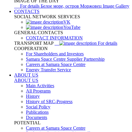
IMAGE OF THE DAY
For details
Белое море, остров Моржовец
Image Gallery
CONTACTS
SOCIAL NETWORK SERVICES
VK
YouTube
GENERAL CONTACTS
CONTACT INFORMATION
TRANSPORT MAP
For details
COOPERATION
For Shareholders and Investors
Samara Space Centre Supplier Partnership
Careers at Samara Space Centre
Energy Transfer Service
ABOUT US
ABOUT US
Main Activities
All Programs
History
History of SRC-Progress
Social Policy
Publications
Documents
POTENTIAL
Careers at Samara Space Centre