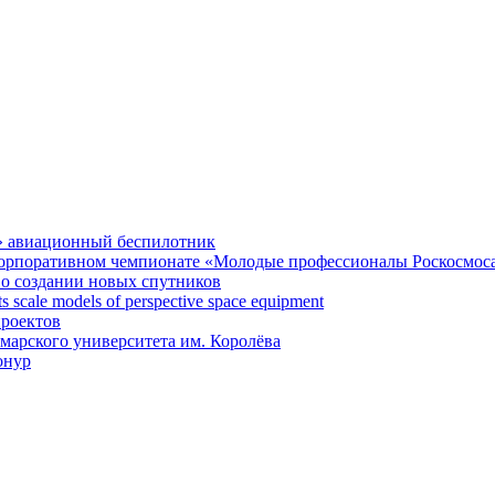
» авиационный беспилотник
 корпоративном чемпионате «Молодые профессионалы Роскосмос
 о создании новых спутников
 scale models of perspective space equipment
проектов
арского университета им. Королёва
онур