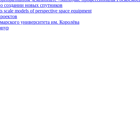
 о создании новых спутников
 scale models of perspective space equipment
проектов
арского университета им. Королёва
онур