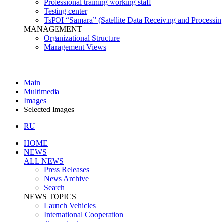
Professional training working staff
Testing center
TsPOI “Samara” (Satellite Data Receiving and Processin
MANAGEMENT
Organizational Structure
Management Views
Main
Multimedia
Images
Selected Images
RU
HOME
NEWS
ALL NEWS
Press Releases
News Archive
Search
NEWS TOPICS
Launch Vehicles
International Cooperation