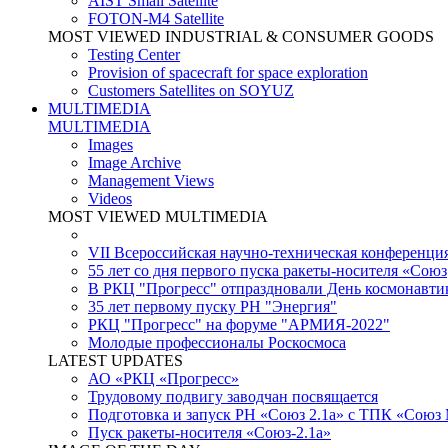
AIST Small Satellite
FOTON-M4 Satellite
MOST VIEWED INDUSTRIAL & CONSUMER GOODS
Testing Center
Provision of spacecraft for space exploration
Customers Satellites on SOYUZ
MULTIMEDIA
MULTIMEDIA
Images
Image Archive
Management Views
Videos
MOST VIEWED MULTIMEDIA
VII Всероссийская научно-техническая конференци
55 лет со дня первого пуска ракеты-носителя «Союз
В РКЦ "Прогресс" отпраздновали День космонавти
35 лет первому пуску РН "Энергия"
РКЦ "Прогресс" на форуме "АРМИЯ-2022"
Молодые профессионалы Роскосмоса
LATEST UPDATES
АО «РКЦ «Прогресс»
Трудовому подвигу заводчан посвящается
Подготовка и запуск РН «Союз 2.1а» с ТПК «Союз
Пуск ракеты-носителя «Союз-2.1а»