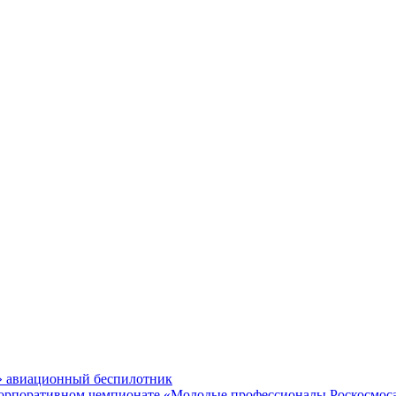
» авиационный беспилотник
 корпоративном чемпионате «Молодые профессионалы Роскосмос