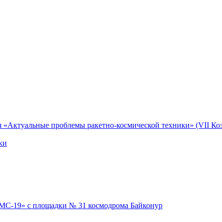
я «Актуальные проблемы ракетно-космической техники» (VII Коз
ки
 МС-19» с площадки № 31 космодрома Байконур