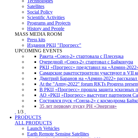
Technologies
Satellites
Social Policy
Scientific Activities
Programs and Projects
History and People
MASS MEDIA ROOM
Press kits
Издания РКЦ "Прогресс"
UPCOMING EVENTS
Ракета «Союз-2» стартовала с Плесецка
Очередной «Союз-2» стартовал с Байконура
РКЦ «Прогресс» представил на «Армии-2022
Самарские ракетостроители участвуют в VII
Дмитрий Баранов на «Армии-2022» рассказал
At the "Army-2022" forum RKTs Progress presents
В РКЦ «Прогресс» прошла защита эскизных 
АО «РКЦ «Прогресс» выступит партнером Сам
Состоялся пуск «Союза-2» с космодрома Байк
35 лет первому пуску РН «Энергия»
1
/
3
PRODUCTS
ALL PRODUCTS
Launch Vehicles
Earth Remote Sensing Satellites