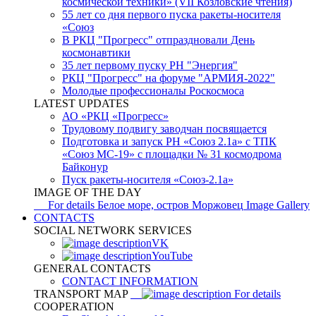
космической техники» (VII Козловские чтения)
55 лет со дня первого пуска ракеты-носителя
«Союз
В РКЦ "Прогресс" отпраздновали День
космонавтики
35 лет первому пуску РН "Энергия"
РКЦ "Прогресс" на форуме "АРМИЯ-2022"
Молодые профессионалы Роскосмоса
LATEST UPDATES
АО «РКЦ «Прогресс»
Трудовому подвигу заводчан посвящается
Подготовка и запуск РН «Союз 2.1а» с ТПК
«Союз МС-19» с площадки № 31 космодрома
Байконур
Пуск ракеты-носителя «Союз-2.1а»
IMAGE OF THE DAY
For details
Белое море, остров Моржовец
Image Gallery
CONTACTS
SOCIAL NETWORK SERVICES
VK
YouTube
GENERAL CONTACTS
CONTACT INFORMATION
TRANSPORT MAP
For details
COOPERATION