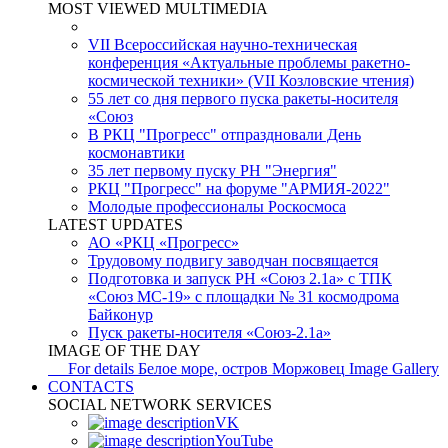
MOST VIEWED MULTIMEDIA
VII Всероссийская научно-техническая
конференция «Актуальные проблемы ракетно-
космической техники» (VII Козловские чтения)
55 лет со дня первого пуска ракеты-носителя
«Союз
В РКЦ "Прогресс" отпраздновали День
космонавтики
35 лет первому пуску РН "Энергия"
РКЦ "Прогресс" на форуме "АРМИЯ-2022"
Молодые профессионалы Роскосмоса
LATEST UPDATES
АО «РКЦ «Прогресс»
Трудовому подвигу заводчан посвящается
Подготовка и запуск РН «Союз 2.1а» с ТПК
«Союз МС-19» с площадки № 31 космодрома
Байконур
Пуск ракеты-носителя «Союз-2.1а»
IMAGE OF THE DAY
For details
Белое море, остров Моржовец
Image Gallery
CONTACTS
SOCIAL NETWORK SERVICES
VK
YouTube