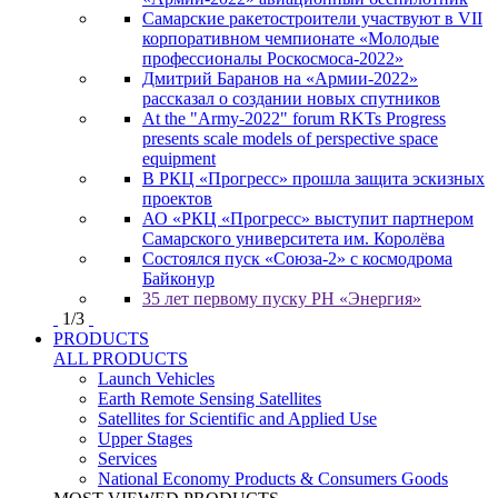
Самарские ракетостроители участвуют в VII
корпоративном чемпионате «Молодые
профессионалы Роскосмоса-2022»
Дмитрий Баранов на «Армии-2022»
рассказал о создании новых спутников
At the "Army-2022" forum RKTs Progress
presents scale models of perspective space
equipment
В РКЦ «Прогресс» прошла защита эскизных
проектов
АО «РКЦ «Прогресс» выступит партнером
Самарского университета им. Королёва
Состоялся пуск «Союза-2» с космодрома
Байконур
35 лет первому пуску РН «Энергия»
1
/
3
PRODUCTS
ALL PRODUCTS
Launch Vehicles
Earth Remote Sensing Satellites
Satellites for Scientific and Applied Use
Upper Stages
Services
National Economy Products & Consumers Goods