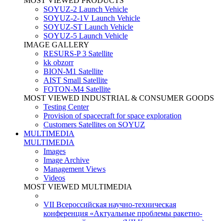
MOST VIEWED PRODUCTS
SOYUZ-2 Launch Vehicle
SOYUZ-2-1V Launch Vehicle
SOYUZ-ST Launch Vehicle
SOYUZ-5 Launch Vehicle
IMAGE GALLERY
RESURS-P 3 Satellite
kk obzorr
BION-M1 Satellite
AIST Small Satellite
FOTON-M4 Satellite
MOST VIEWED INDUSTRIAL & CONSUMER GOODS
Testing Center
Provision of spacecraft for space exploration
Customers Satellites on SOYUZ
MULTIMEDIA
MULTIMEDIA
Images
Image Archive
Management Views
Videos
MOST VIEWED MULTIMEDIA
VII Всероссийская научно-техническая
конференция «Актуальные проблемы ракетно-