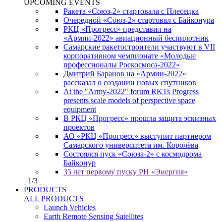
UPCOMING EVENTS
Ракета «Союз-2» стартовала с Плесецка
Очередной «Союз-2» стартовал с Байконура
РКЦ «Прогресс» представил на
«Армии-2022» авиационный беспилотник
Самарские ракетостроители участвуют в VII
корпоративном чемпионате «Молодые
профессионалы Роскосмоса-2022»
Дмитрий Баранов на «Армии-2022»
рассказал о создании новых спутников
At the "Army-2022" forum RKTs Progress
presents scale models of perspective space
equipment
В РКЦ «Прогресс» прошла защита эскизных
проектов
АО «РКЦ «Прогресс» выступит партнером
Самарского университета им. Королёва
Состоялся пуск «Союза-2» с космодрома
Байконур
35 лет первому пуску РН «Энергия»
1
/
3
PRODUCTS
ALL PRODUCTS
Launch Vehicles
Earth Remote Sensing Satellites