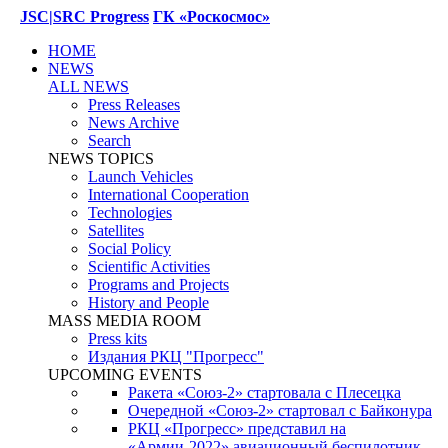
JSC|SRC Progress
ГК «Роскосмос»
HOME
NEWS
ALL NEWS
Press Releases
News Archive
Search
NEWS TOPICS
Launch Vehicles
International Cooperation
Technologies
Satellites
Social Policy
Scientific Activities
Programs and Projects
History and People
MASS MEDIA ROOM
Press kits
Издания РКЦ "Прогресс"
UPCOMING EVENTS
Ракета «Союз-2» стартовала с Плесецка
Очередной «Союз-2» стартовал с Байконура
РКЦ «Прогресс» представил на
«Армии-2022» авиационный беспилотник