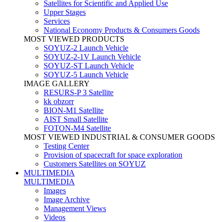
Satellites for Scientific and Applied Use
Upper Stages
Services
National Economy Products & Consumers Goods
MOST VIEWED PRODUCTS
SOYUZ-2 Launch Vehicle
SOYUZ-2-1V Launch Vehicle
SOYUZ-ST Launch Vehicle
SOYUZ-5 Launch Vehicle
IMAGE GALLERY
RESURS-P 3 Satellite
kk obzorr
BION-M1 Satellite
AIST Small Satellite
FOTON-M4 Satellite
MOST VIEWED INDUSTRIAL & CONSUMER GOODS
Testing Center
Provision of spacecraft for space exploration
Customers Satellites on SOYUZ
MULTIMEDIA
MULTIMEDIA
Images
Image Archive
Management Views
Videos