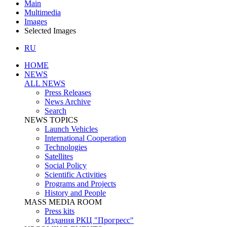
Main
Multimedia
Images
Selected Images
RU
HOME
NEWS
ALL NEWS
Press Releases
News Archive
Search
NEWS TOPICS
Launch Vehicles
International Cooperation
Technologies
Satellites
Social Policy
Scientific Activities
Programs and Projects
History and People
MASS MEDIA ROOM
Press kits
Издания РКЦ "Прогресс"