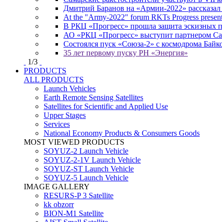
Дмитрий Баранов на «Армии-2022» рассказал
At the "Army-2022" forum RKTs Progress presents
В РКЦ «Прогресс» прошла защита эскизных 
АО «РКЦ «Прогресс» выступит партнером Сам
Состоялся пуск «Союза-2» с космодрома Байк
35 лет первому пуску РН «Энергия»
1
/
3
PRODUCTS
ALL PRODUCTS
Launch Vehicles
Earth Remote Sensing Satellites
Satellites for Scientific and Applied Use
Upper Stages
Services
National Economy Products & Consumers Goods
MOST VIEWED PRODUCTS
SOYUZ-2 Launch Vehicle
SOYUZ-2-1V Launch Vehicle
SOYUZ-ST Launch Vehicle
SOYUZ-5 Launch Vehicle
IMAGE GALLERY
RESURS-P 3 Satellite
kk obzorr
BION-M1 Satellite