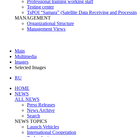
Professional training working staff
Testing center
TsPOI “Samara” (Satellite Data Receiving and Processin
MANAGEMENT
Organizational Structure
Management Views
Main
Multimedia
Images
Selected Images
RU
HOME
NEWS
ALL NEWS
Press Releases
News Archive
Search
NEWS TOPICS
Launch Vehicles
International Cooperation