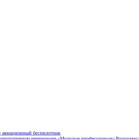
» авиационный беспилотник
 корпоративном чемпионате «Молодые профессионалы Роскосмос