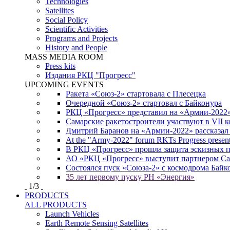
Technologies
Satellites
Social Policy
Scientific Activities
Programs and Projects
History and People
MASS MEDIA ROOM
Press kits
Издания РКЦ "Прогресс"
UPCOMING EVENTS
Ракета «Союз-2» стартовала с Плесецка
Очередной «Союз-2» стартовал с Байконура
РКЦ «Прогресс» представил на «Армии-2022
Самарские ракетостроители участвуют в VII
Дмитрий Баранов на «Армии-2022» рассказал
At the "Army-2022" forum RKTs Progress presents
В РКЦ «Прогресс» прошла защита эскизных 
АО «РКЦ «Прогресс» выступит партнером Сам
Состоялся пуск «Союза-2» с космодрома Байк
35 лет первому пуску РН «Энергия»
1
/
3
PRODUCTS
ALL PRODUCTS
Launch Vehicles
Earth Remote Sensing Satellites