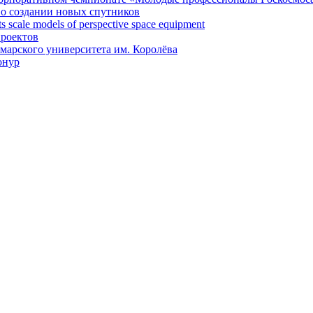
 о создании новых спутников
 scale models of perspective space equipment
проектов
арского университета им. Королёва
онур