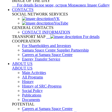
IMAGE OF THE DAY
For details
Белое море, остров Моржовец
Image Gallery
CONTACTS
SOCIAL NETWORK SERVICES
VK
YouTube
GENERAL CONTACTS
CONTACT INFORMATION
TRANSPORT MAP
For details
COOPERATION
For Shareholders and Investors
Samara Space Centre Supplier Partnership
Careers at Samara Space Centre
Energy Transfer Service
ABOUT US
ABOUT US
Main Activities
All Programs
History
History of SRC-Progress
Social Policy
Publications
Documents
POTENTIAL
Careers at Samara Space Centre