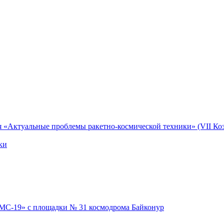
я «Актуальные проблемы ракетно-космической техники» (VII Коз
ки
 МС-19» с площадки № 31 космодрома Байконур