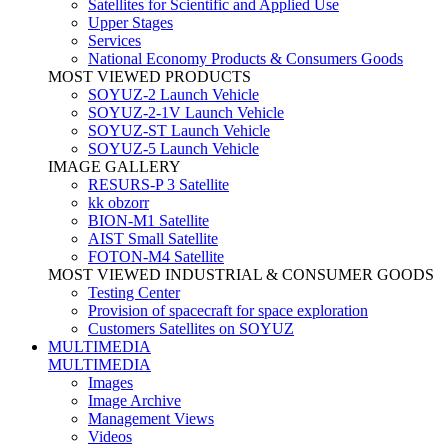
Satellites for Scientific and Applied Use
Upper Stages
Services
National Economy Products & Consumers Goods
MOST VIEWED PRODUCTS
SOYUZ-2 Launch Vehicle
SOYUZ-2-1V Launch Vehicle
SOYUZ-ST Launch Vehicle
SOYUZ-5 Launch Vehicle
IMAGE GALLERY
RESURS-P 3 Satellite
kk obzorr
BION-M1 Satellite
AIST Small Satellite
FOTON-M4 Satellite
MOST VIEWED INDUSTRIAL & CONSUMER GOODS
Testing Center
Provision of spacecraft for space exploration
Customers Satellites on SOYUZ
MULTIMEDIA
MULTIMEDIA
Images
Image Archive
Management Views
Videos