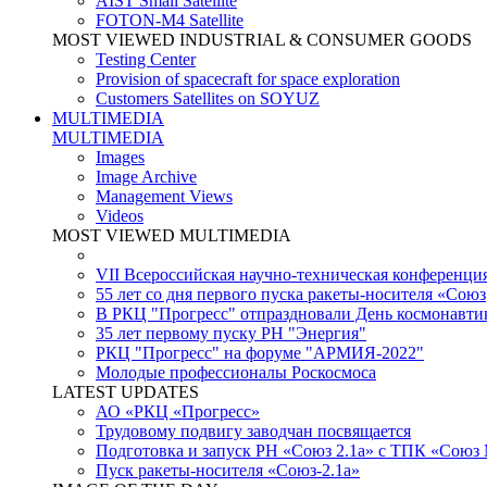
AIST Small Satellite
FOTON-M4 Satellite
MOST VIEWED INDUSTRIAL & CONSUMER GOODS
Testing Center
Provision of spacecraft for space exploration
Customers Satellites on SOYUZ
MULTIMEDIA
MULTIMEDIA
Images
Image Archive
Management Views
Videos
MOST VIEWED MULTIMEDIA
VII Всероссийская научно-техническая конференци
55 лет со дня первого пуска ракеты-носителя «Союз
В РКЦ "Прогресс" отпраздновали День космонавти
35 лет первому пуску РН "Энергия"
РКЦ "Прогресс" на форуме "АРМИЯ-2022"
Молодые профессионалы Роскосмоса
LATEST UPDATES
АО «РКЦ «Прогресс»
Трудовому подвигу заводчан посвящается
Подготовка и запуск РН «Союз 2.1а» с ТПК «Союз
Пуск ракеты-носителя «Союз-2.1а»