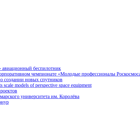
» авиационный беспилотник
 корпоративном чемпионате «Молодые профессионалы Роскосмос
 о создании новых спутников
 scale models of perspective space equipment
проектов
арского университета им. Королёва
онур