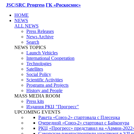
JSC|SRC Progress
ГК «Роскосмос»
HOME
NEWS
ALL NEWS
Press Releases
News Archive
Search
NEWS TOPICS
Launch Vehicles
International Cooperation
Technologies
Satellites
Social Policy
Scientific Activities
Programs and Projects
History and People
MASS MEDIA ROOM
Press kits
Издания РКЦ "Прогресс"
UPCOMING EVENTS
Ракета «Союз-2» стартовала с Плесецка
Очередной «Союз-2» стартовал с Байконура
РКЦ «Прогресс» представил на «Армии-2022
Самарские ракетостроители участвуют в VII