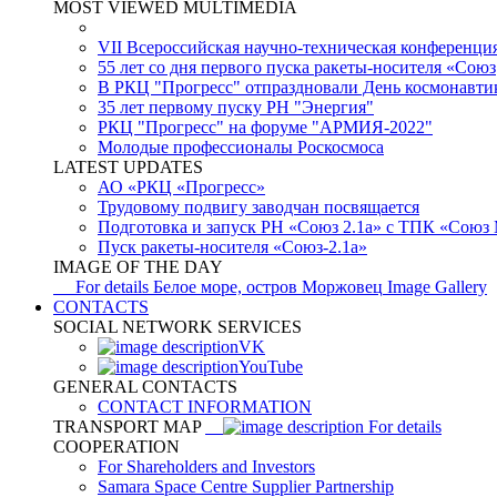
MOST VIEWED MULTIMEDIA
VII Всероссийская научно-техническая конференци
55 лет со дня первого пуска ракеты-носителя «Союз
В РКЦ "Прогресс" отпраздновали День космонавти
35 лет первому пуску РН "Энергия"
РКЦ "Прогресс" на форуме "АРМИЯ-2022"
Молодые профессионалы Роскосмоса
LATEST UPDATES
АО «РКЦ «Прогресс»
Трудовому подвигу заводчан посвящается
Подготовка и запуск РН «Союз 2.1а» с ТПК «Союз
Пуск ракеты-носителя «Союз-2.1а»
IMAGE OF THE DAY
For details
Белое море, остров Моржовец
Image Gallery
CONTACTS
SOCIAL NETWORK SERVICES
VK
YouTube
GENERAL CONTACTS
CONTACT INFORMATION
TRANSPORT MAP
For details
COOPERATION
For Shareholders and Investors
Samara Space Centre Supplier Partnership