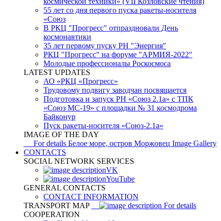
космической техники» (VII Козловские чтения)
55 лет со дня первого пуска ракеты-носителя
«Союз
В РКЦ "Прогресс" отпраздновали День
космонавтики
35 лет первому пуску РН "Энергия"
РКЦ "Прогресс" на форуме "АРМИЯ-2022"
Молодые профессионалы Роскосмоса
LATEST UPDATES
АО «РКЦ «Прогресс»
Трудовому подвигу заводчан посвящается
Подготовка и запуск РН «Союз 2.1а» с ТПК
«Союз МС-19» с площадки № 31 космодрома
Байконур
Пуск ракеты-носителя «Союз-2.1а»
IMAGE OF THE DAY
For details
Белое море, остров Моржовец
Image Gallery
CONTACTS
SOCIAL NETWORK SERVICES
VK
YouTube
GENERAL CONTACTS
CONTACT INFORMATION
TRANSPORT MAP
For details
COOPERATION