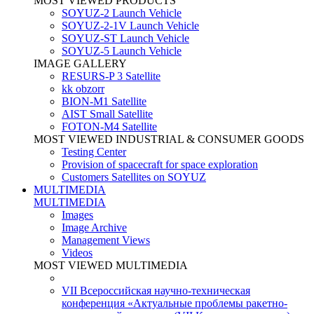
MOST VIEWED PRODUCTS
SOYUZ-2 Launch Vehicle
SOYUZ-2-1V Launch Vehicle
SOYUZ-ST Launch Vehicle
SOYUZ-5 Launch Vehicle
IMAGE GALLERY
RESURS-P 3 Satellite
kk obzorr
BION-M1 Satellite
AIST Small Satellite
FOTON-M4 Satellite
MOST VIEWED INDUSTRIAL & CONSUMER GOODS
Testing Center
Provision of spacecraft for space exploration
Customers Satellites on SOYUZ
MULTIMEDIA
MULTIMEDIA
Images
Image Archive
Management Views
Videos
MOST VIEWED MULTIMEDIA
VII Всероссийская научно-техническая
конференция «Актуальные проблемы ракетно-