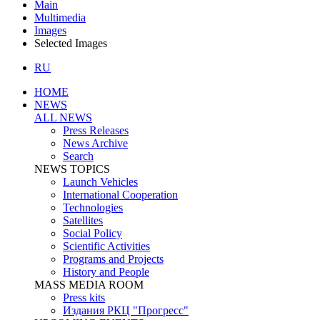
Main
Multimedia
Images
Selected Images
RU
HOME
NEWS
ALL NEWS
Press Releases
News Archive
Search
NEWS TOPICS
Launch Vehicles
International Cooperation
Technologies
Satellites
Social Policy
Scientific Activities
Programs and Projects
History and People
MASS MEDIA ROOM
Press kits
Издания РКЦ "Прогресс"