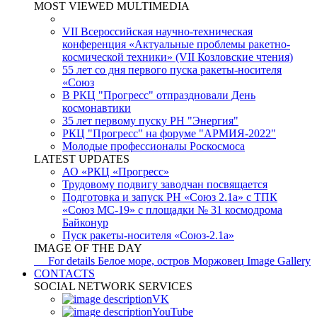
MOST VIEWED MULTIMEDIA
VII Всероссийская научно-техническая
конференция «Актуальные проблемы ракетно-
космической техники» (VII Козловские чтения)
55 лет со дня первого пуска ракеты-носителя
«Союз
В РКЦ "Прогресс" отпраздновали День
космонавтики
35 лет первому пуску РН "Энергия"
РКЦ "Прогресс" на форуме "АРМИЯ-2022"
Молодые профессионалы Роскосмоса
LATEST UPDATES
АО «РКЦ «Прогресс»
Трудовому подвигу заводчан посвящается
Подготовка и запуск РН «Союз 2.1а» с ТПК
«Союз МС-19» с площадки № 31 космодрома
Байконур
Пуск ракеты-носителя «Союз-2.1а»
IMAGE OF THE DAY
For details
Белое море, остров Моржовец
Image Gallery
CONTACTS
SOCIAL NETWORK SERVICES
VK
YouTube