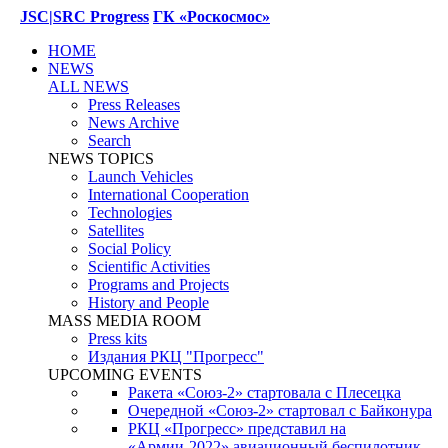
JSC|SRC Progress
ГК «Роскосмос»
HOME
NEWS
ALL NEWS
Press Releases
News Archive
Search
NEWS TOPICS
Launch Vehicles
International Cooperation
Technologies
Satellites
Social Policy
Scientific Activities
Programs and Projects
History and People
MASS MEDIA ROOM
Press kits
Издания РКЦ "Прогресс"
UPCOMING EVENTS
Ракета «Союз-2» стартовала с Плесецка
Очередной «Союз-2» стартовал с Байконура
РКЦ «Прогресс» представил на
«Армии-2022» авиационный беспилотник