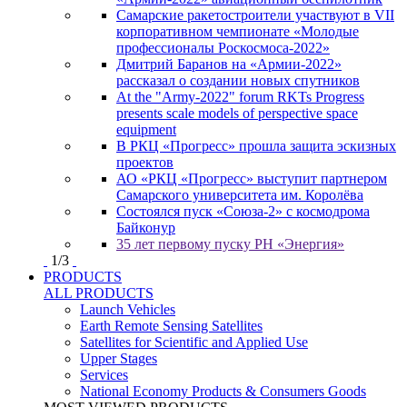
Самарские ракетостроители участвуют в VII
корпоративном чемпионате «Молодые
профессионалы Роскосмоса-2022»
Дмитрий Баранов на «Армии-2022»
рассказал о создании новых спутников
At the "Army-2022" forum RKTs Progress
presents scale models of perspective space
equipment
В РКЦ «Прогресс» прошла защита эскизных
проектов
АО «РКЦ «Прогресс» выступит партнером
Самарского университета им. Королёва
Состоялся пуск «Союза-2» с космодрома
Байконур
35 лет первому пуску РН «Энергия»
1
/
3
PRODUCTS
ALL PRODUCTS
Launch Vehicles
Earth Remote Sensing Satellites
Satellites for Scientific and Applied Use
Upper Stages
Services
National Economy Products & Consumers Goods