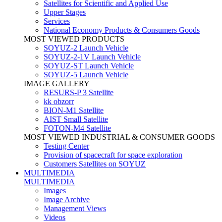
Satellites for Scientific and Applied Use
Upper Stages
Services
National Economy Products & Consumers Goods
MOST VIEWED PRODUCTS
SOYUZ-2 Launch Vehicle
SOYUZ-2-1V Launch Vehicle
SOYUZ-ST Launch Vehicle
SOYUZ-5 Launch Vehicle
IMAGE GALLERY
RESURS-P 3 Satellite
kk obzorr
BION-M1 Satellite
AIST Small Satellite
FOTON-M4 Satellite
MOST VIEWED INDUSTRIAL & CONSUMER GOODS
Testing Center
Provision of spacecraft for space exploration
Customers Satellites on SOYUZ
MULTIMEDIA
MULTIMEDIA
Images
Image Archive
Management Views
Videos