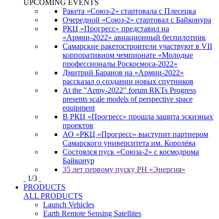
UPCOMING EVENTS
Ракета «Союз-2» стартовала с Плесецка
Очередной «Союз-2» стартовал с Байконура
РКЦ «Прогресс» представил на
«Армии-2022» авиационный беспилотник
Самарские ракетостроители участвуют в VII
корпоративном чемпионате «Молодые
профессионалы Роскосмоса-2022»
Дмитрий Баранов на «Армии-2022»
рассказал о создании новых спутников
At the "Army-2022" forum RKTs Progress
presents scale models of perspective space
equipment
В РКЦ «Прогресс» прошла защита эскизных
проектов
АО «РКЦ «Прогресс» выступит партнером
Самарского университета им. Королёва
Состоялся пуск «Союза-2» с космодрома
Байконур
35 лет первому пуску РН «Энергия»
1
/
3
PRODUCTS
ALL PRODUCTS
Launch Vehicles
Earth Remote Sensing Satellites