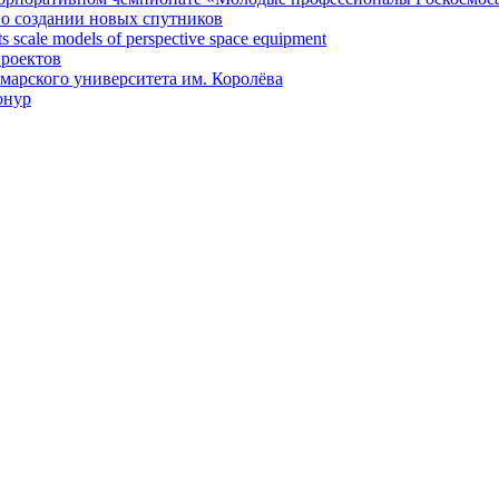
 о создании новых спутников
 scale models of perspective space equipment
проектов
арского университета им. Королёва
онур