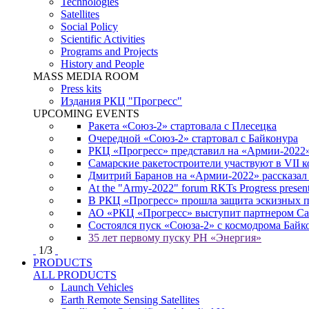
Technologies
Satellites
Social Policy
Scientific Activities
Programs and Projects
History and People
MASS MEDIA ROOM
Press kits
Издания РКЦ "Прогресс"
UPCOMING EVENTS
Ракета «Союз-2» стартовала с Плесецка
Очередной «Союз-2» стартовал с Байконура
РКЦ «Прогресс» представил на «Армии-2022
Самарские ракетостроители участвуют в VII
Дмитрий Баранов на «Армии-2022» рассказал
At the "Army-2022" forum RKTs Progress presents
В РКЦ «Прогресс» прошла защита эскизных 
АО «РКЦ «Прогресс» выступит партнером Сам
Состоялся пуск «Союза-2» с космодрома Байк
35 лет первому пуску РН «Энергия»
1
/
3
PRODUCTS
ALL PRODUCTS
Launch Vehicles
Earth Remote Sensing Satellites