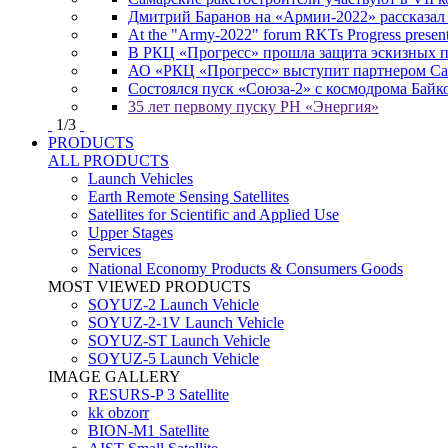
Дмитрий Баранов на «Армии-2022» рассказал
At the "Army-2022" forum RKTs Progress presents
В РКЦ «Прогресс» прошла защита эскизных 
АО «РКЦ «Прогресс» выступит партнером Сам
Состоялся пуск «Союза-2» с космодрома Байк
35 лет первому пуску РН «Энергия»
1
/
3
PRODUCTS
ALL PRODUCTS
Launch Vehicles
Earth Remote Sensing Satellites
Satellites for Scientific and Applied Use
Upper Stages
Services
National Economy Products & Consumers Goods
MOST VIEWED PRODUCTS
SOYUZ-2 Launch Vehicle
SOYUZ-2-1V Launch Vehicle
SOYUZ-ST Launch Vehicle
SOYUZ-5 Launch Vehicle
IMAGE GALLERY
RESURS-P 3 Satellite
kk obzorr
BION-M1 Satellite