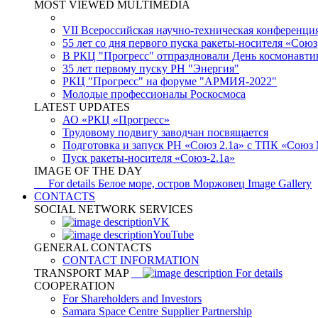
MOST VIEWED MULTIMEDIA
VII Всероссийская научно-техническая конференци
55 лет со дня первого пуска ракеты-носителя «Союз
В РКЦ "Прогресс" отпраздновали День космонавти
35 лет первому пуску РН "Энергия"
РКЦ "Прогресс" на форуме "АРМИЯ-2022"
Молодые профессионалы Роскосмоса
LATEST UPDATES
АО «РКЦ «Прогресс»
Трудовому подвигу заводчан посвящается
Подготовка и запуск РН «Союз 2.1а» с ТПК «Союз
Пуск ракеты-носителя «Союз-2.1а»
IMAGE OF THE DAY
For details
Белое море, остров Моржовец
Image Gallery
CONTACTS
SOCIAL NETWORK SERVICES
VK
YouTube
GENERAL CONTACTS
CONTACT INFORMATION
TRANSPORT MAP
For details
COOPERATION
For Shareholders and Investors
Samara Space Centre Supplier Partnership