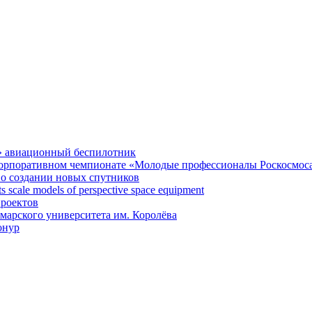
» авиационный беспилотник
 корпоративном чемпионате «Молодые профессионалы Роскосмос
 о создании новых спутников
 scale models of perspective space equipment
проектов
арского университета им. Королёва
онур