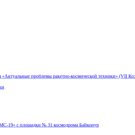
я «Актуальные проблемы ракетно-космической техники» (VII Коз
ки
 МС-19» с площадки № 31 космодрома Байконур