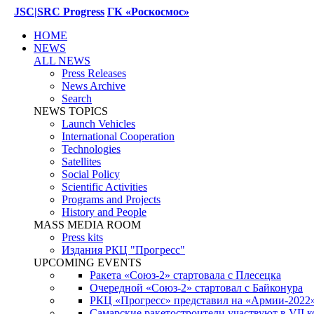
JSC|SRC Progress
ГК «Роскосмос»
HOME
NEWS
ALL NEWS
Press Releases
News Archive
Search
NEWS TOPICS
Launch Vehicles
International Cooperation
Technologies
Satellites
Social Policy
Scientific Activities
Programs and Projects
History and People
MASS MEDIA ROOM
Press kits
Издания РКЦ "Прогресс"
UPCOMING EVENTS
Ракета «Союз-2» стартовала с Плесецка
Очередной «Союз-2» стартовал с Байконура
РКЦ «Прогресс» представил на «Армии-2022
Самарские ракетостроители участвуют в VII