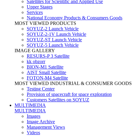
Satellites for Scientific and Applied Use
Upper Stages
Services
National Economy Products & Consumers Goods
MOST VIEWED PRODUCTS
SOYUZ-2 Launch Vehicle
SOYUZ-2-1V Launch Vehicle
SOYUZ-ST Launch Vehicle
SOYUZ-5 Launch Vehicle
IMAGE GALLERY
RESURS-P 3 Satellite
kk obzorr
BION-M1 Satellite
AIST Small Satellite
FOTON-M4 Satellite
MOST VIEWED INDUSTRIAL & CONSUMER GOODS
Testing Center
Provision of spacecraft for space exploration
Customers Satellites on SOYUZ
MULTIMEDIA
MULTIMEDIA
Images
Image Archive
Management Views
Videos