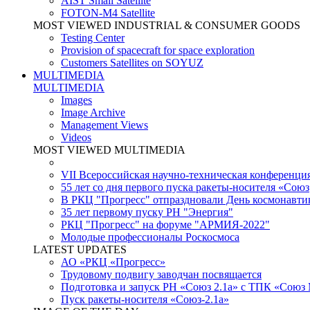
AIST Small Satellite
FOTON-M4 Satellite
MOST VIEWED INDUSTRIAL & CONSUMER GOODS
Testing Center
Provision of spacecraft for space exploration
Customers Satellites on SOYUZ
MULTIMEDIA
MULTIMEDIA
Images
Image Archive
Management Views
Videos
MOST VIEWED MULTIMEDIA
VII Всероссийская научно-техническая конференци
55 лет со дня первого пуска ракеты-носителя «Союз
В РКЦ "Прогресс" отпраздновали День космонавти
35 лет первому пуску РН "Энергия"
РКЦ "Прогресс" на форуме "АРМИЯ-2022"
Молодые профессионалы Роскосмоса
LATEST UPDATES
АО «РКЦ «Прогресс»
Трудовому подвигу заводчан посвящается
Подготовка и запуск РН «Союз 2.1а» с ТПК «Союз
Пуск ракеты-носителя «Союз-2.1а»