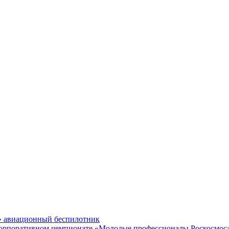
» авиационный беспилотник
 корпоративном чемпионате «Молодые профессионалы Роскосмос