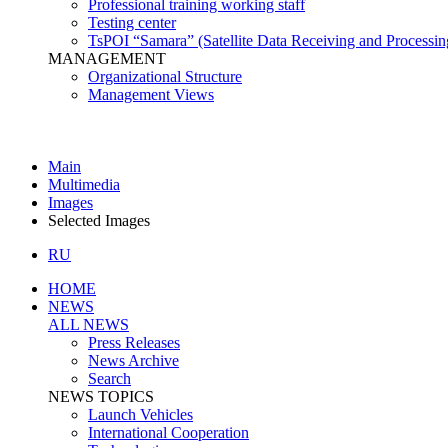
Professional training working staff
Testing center
TsPOI “Samara” (Satellite Data Receiving and Processin
MANAGEMENT
Organizational Structure
Management Views
Main
Multimedia
Images
Selected Images
RU
HOME
NEWS
ALL NEWS
Press Releases
News Archive
Search
NEWS TOPICS
Launch Vehicles
International Cooperation