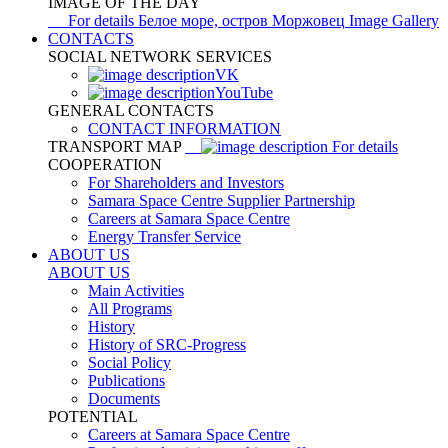
IMAGE OF THE DAY
For details
Белое море, остров Моржовец
Image Gallery
CONTACTS
SOCIAL NETWORK SERVICES
VK
YouTube
GENERAL CONTACTS
CONTACT INFORMATION
TRANSPORT MAP
For details
COOPERATION
For Shareholders and Investors
Samara Space Centre Supplier Partnership
Careers at Samara Space Centre
Energy Transfer Service
ABOUT US
ABOUT US
Main Activities
All Programs
History
History of SRC-Progress
Social Policy
Publications
Documents
POTENTIAL
Careers at Samara Space Centre