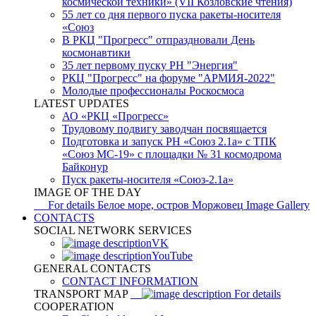
космической техники» (VII Козловские чтения)
55 лет со дня первого пуска ракеты-носителя
«Союз
В РКЦ "Прогресс" отпраздновали День
космонавтики
35 лет первому пуску РН "Энергия"
РКЦ "Прогресс" на форуме "АРМИЯ-2022"
Молодые профессионалы Роскосмоса
LATEST UPDATES
АО «РКЦ «Прогресс»
Трудовому подвигу заводчан посвящается
Подготовка и запуск РН «Союз 2.1а» с ТПК
«Союз МС-19» с площадки № 31 космодрома
Байконур
Пуск ракеты-носителя «Союз-2.1а»
IMAGE OF THE DAY
For details
Белое море, остров Моржовец
Image Gallery
CONTACTS
SOCIAL NETWORK SERVICES
VK
YouTube
GENERAL CONTACTS
CONTACT INFORMATION
TRANSPORT MAP
For details
COOPERATION