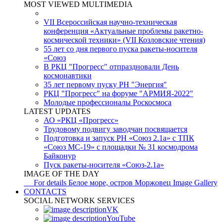
MOST VIEWED MULTIMEDIA
VII Всероссийская научно-техническая
конференция «Актуальные проблемы ракетно-
космической техники» (VII Козловские чтения)
55 лет со дня первого пуска ракеты-носителя
«Союз
В РКЦ "Прогресс" отпраздновали День
космонавтики
35 лет первому пуску РН "Энергия"
РКЦ "Прогресс" на форуме "АРМИЯ-2022"
Молодые профессионалы Роскосмоса
LATEST UPDATES
АО «РКЦ «Прогресс»
Трудовому подвигу заводчан посвящается
Подготовка и запуск РН «Союз 2.1а» с ТПК
«Союз МС-19» с площадки № 31 космодрома
Байконур
Пуск ракеты-носителя «Союз-2.1а»
IMAGE OF THE DAY
For details
Белое море, остров Моржовец
Image Gallery
CONTACTS
SOCIAL NETWORK SERVICES
VK
YouTube