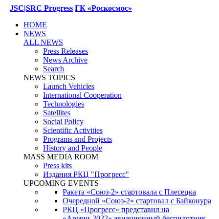
JSC|SRC Progress
ГК «Роскосмос»
HOME
NEWS
ALL NEWS
Press Releases
News Archive
Search
NEWS TOPICS
Launch Vehicles
International Cooperation
Technologies
Satellites
Social Policy
Scientific Activities
Programs and Projects
History and People
MASS MEDIA ROOM
Press kits
Издания РКЦ "Прогресс"
UPCOMING EVENTS
Ракета «Союз-2» стартовала с Плесецка
Очередной «Союз-2» стартовал с Байконура
РКЦ «Прогресс» представил на
«Армии-2022» авиационный беспилотник