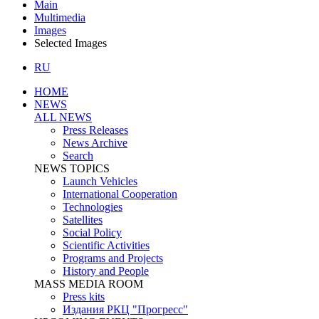
Main
Multimedia
Images
Selected Images
RU
HOME
NEWS
ALL NEWS
Press Releases
News Archive
Search
NEWS TOPICS
Launch Vehicles
International Cooperation
Technologies
Satellites
Social Policy
Scientific Activities
Programs and Projects
History and People
MASS MEDIA ROOM
Press kits
Издания РКЦ "Прогресс"