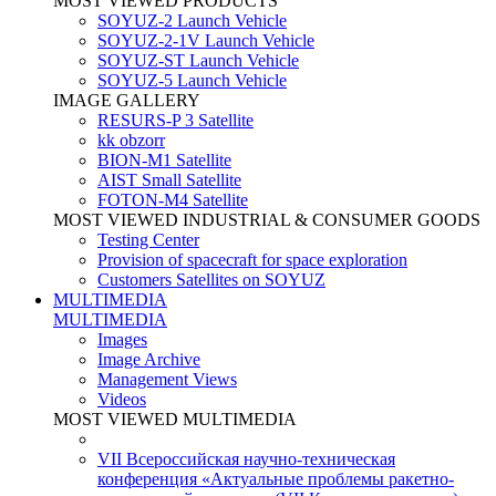
MOST VIEWED PRODUCTS
SOYUZ-2 Launch Vehicle
SOYUZ-2-1V Launch Vehicle
SOYUZ-ST Launch Vehicle
SOYUZ-5 Launch Vehicle
IMAGE GALLERY
RESURS-P 3 Satellite
kk obzorr
BION-M1 Satellite
AIST Small Satellite
FOTON-M4 Satellite
MOST VIEWED INDUSTRIAL & CONSUMER GOODS
Testing Center
Provision of spacecraft for space exploration
Customers Satellites on SOYUZ
MULTIMEDIA
MULTIMEDIA
Images
Image Archive
Management Views
Videos
MOST VIEWED MULTIMEDIA
VII Всероссийская научно-техническая
конференция «Актуальные проблемы ракетно-