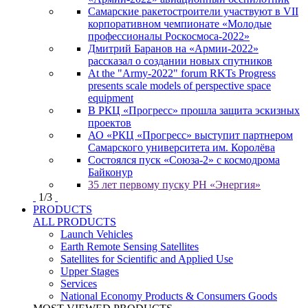
Самарские ракетостроители участвуют в VII
корпоративном чемпионате «Молодые
профессионалы Роскосмоса-2022»
Дмитрий Баранов на «Армии-2022»
рассказал о создании новых спутников
At the "Army-2022" forum RKTs Progress
presents scale models of perspective space
equipment
В РКЦ «Прогресс» прошла защита эскизных
проектов
АО «РКЦ «Прогресс» выступит партнером
Самарского университета им. Королёва
Состоялся пуск «Союза-2» с космодрома
Байконур
35 лет первому пуску РН «Энергия»
1
/
3
PRODUCTS
ALL PRODUCTS
Launch Vehicles
Earth Remote Sensing Satellites
Satellites for Scientific and Applied Use
Upper Stages
Services
National Economy Products & Consumers Goods