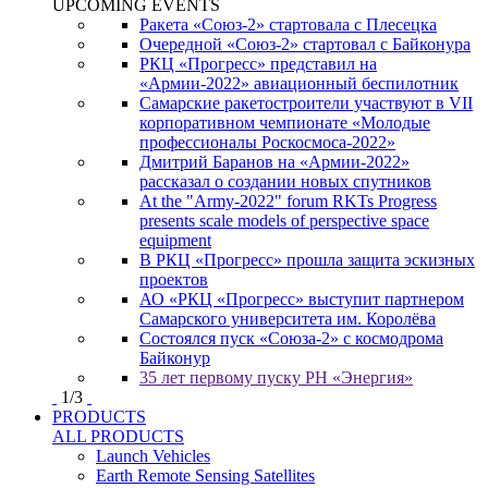
UPCOMING EVENTS
Ракета «Союз-2» стартовала с Плесецка
Очередной «Союз-2» стартовал с Байконура
РКЦ «Прогресс» представил на
«Армии-2022» авиационный беспилотник
Самарские ракетостроители участвуют в VII
корпоративном чемпионате «Молодые
профессионалы Роскосмоса-2022»
Дмитрий Баранов на «Армии-2022»
рассказал о создании новых спутников
At the "Army-2022" forum RKTs Progress
presents scale models of perspective space
equipment
В РКЦ «Прогресс» прошла защита эскизных
проектов
АО «РКЦ «Прогресс» выступит партнером
Самарского университета им. Королёва
Состоялся пуск «Союза-2» с космодрома
Байконур
35 лет первому пуску РН «Энергия»
1
/
3
PRODUCTS
ALL PRODUCTS
Launch Vehicles
Earth Remote Sensing Satellites