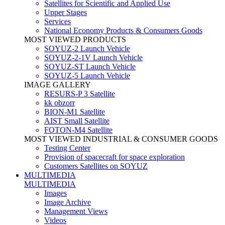
Satellites for Scientific and Applied Use
Upper Stages
Services
National Economy Products & Consumers Goods
MOST VIEWED PRODUCTS
SOYUZ-2 Launch Vehicle
SOYUZ-2-1V Launch Vehicle
SOYUZ-ST Launch Vehicle
SOYUZ-5 Launch Vehicle
IMAGE GALLERY
RESURS-P 3 Satellite
kk obzorr
BION-M1 Satellite
AIST Small Satellite
FOTON-M4 Satellite
MOST VIEWED INDUSTRIAL & CONSUMER GOODS
Testing Center
Provision of spacecraft for space exploration
Customers Satellites on SOYUZ
MULTIMEDIA
MULTIMEDIA
Images
Image Archive
Management Views
Videos