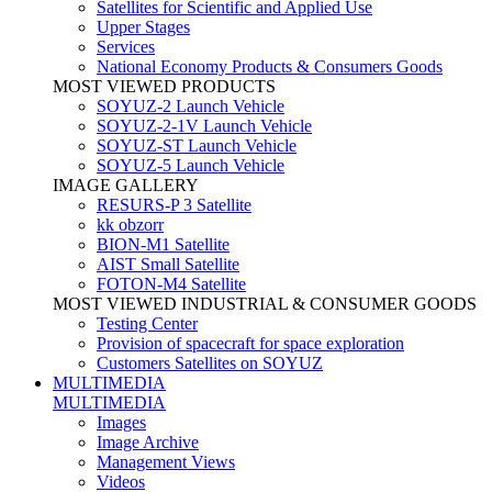
Satellites for Scientific and Applied Use
Upper Stages
Services
National Economy Products & Consumers Goods
MOST VIEWED PRODUCTS
SOYUZ-2 Launch Vehicle
SOYUZ-2-1V Launch Vehicle
SOYUZ-ST Launch Vehicle
SOYUZ-5 Launch Vehicle
IMAGE GALLERY
RESURS-P 3 Satellite
kk obzorr
BION-M1 Satellite
AIST Small Satellite
FOTON-M4 Satellite
MOST VIEWED INDUSTRIAL & CONSUMER GOODS
Testing Center
Provision of spacecraft for space exploration
Customers Satellites on SOYUZ
MULTIMEDIA
MULTIMEDIA
Images
Image Archive
Management Views
Videos