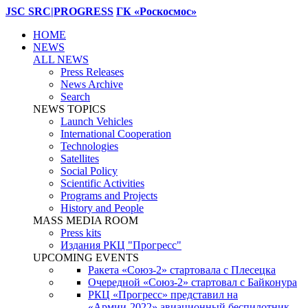
JSC SRC|PROGRESS
ГК «Роскосмос»
HOME
NEWS
ALL NEWS
Press Releases
News Archive
Search
NEWS TOPICS
Launch Vehicles
International Cooperation
Technologies
Satellites
Social Policy
Scientific Activities
Programs and Projects
History and People
MASS MEDIA ROOM
Press kits
Издания РКЦ "Прогресс"
UPCOMING EVENTS
Ракета «Союз-2» стартовала с Плесецка
Очередной «Союз-2» стартовал с Байконура
РКЦ «Прогресс» представил на
«Армии-2022» авиационный беспилотник