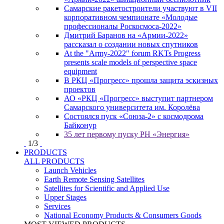
Самарские ракетостроители участвуют в VII
корпоративном чемпионате «Молодые
профессионалы Роскосмоса-2022»
Дмитрий Баранов на «Армии-2022»
рассказал о создании новых спутников
At the "Army-2022" forum RKTs Progress
presents scale models of perspective space
equipment
В РКЦ «Прогресс» прошла защита эскизных
проектов
АО «РКЦ «Прогресс» выступит партнером
Самарского университета им. Королёва
Состоялся пуск «Союза-2» с космодрома
Байконур
35 лет первому пуску РН «Энергия»
1
/
3
PRODUCTS
ALL PRODUCTS
Launch Vehicles
Earth Remote Sensing Satellites
Satellites for Scientific and Applied Use
Upper Stages
Services
National Economy Products & Consumers Goods