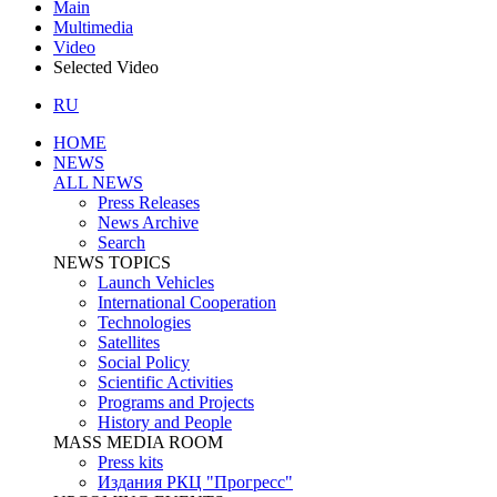
Main
Multimedia
Video
Selected Video
RU
HOME
NEWS
ALL NEWS
Press Releases
News Archive
Search
NEWS TOPICS
Launch Vehicles
International Cooperation
Technologies
Satellites
Social Policy
Scientific Activities
Programs and Projects
History and People
MASS MEDIA ROOM
Press kits
Издания РКЦ "Прогресс"