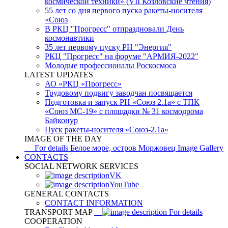
космической техники» (VII Козловские чтения)
55 лет со дня первого пуска ракеты-носителя
«Союз
В РКЦ "Прогресс" отпраздновали День
космонавтики
35 лет первому пуску РН "Энергия"
РКЦ "Прогресс" на форуме "АРМИЯ-2022"
Молодые профессионалы Роскосмоса
LATEST UPDATES
АО «РКЦ «Прогресс»
Трудовому подвигу заводчан посвящается
Подготовка и запуск РН «Союз 2.1а» с ТПК
«Союз МС-19» с площадки № 31 космодрома
Байконур
Пуск ракеты-носителя «Союз-2.1а»
IMAGE OF THE DAY
For details
Белое море, остров Моржовец
Image Gallery
CONTACTS
SOCIAL NETWORK SERVICES
VK
YouTube
GENERAL CONTACTS
CONTACT INFORMATION
TRANSPORT MAP
For details
COOPERATION