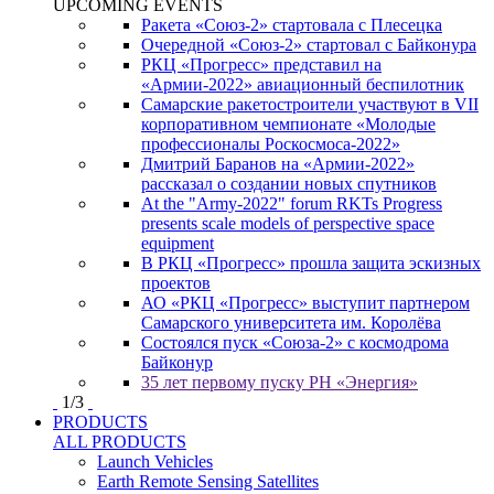
UPCOMING EVENTS
Ракета «Союз-2» стартовала с Плесецка
Очередной «Союз-2» стартовал с Байконура
РКЦ «Прогресс» представил на
«Армии-2022» авиационный беспилотник
Самарские ракетостроители участвуют в VII
корпоративном чемпионате «Молодые
профессионалы Роскосмоса-2022»
Дмитрий Баранов на «Армии-2022»
рассказал о создании новых спутников
At the "Army-2022" forum RKTs Progress
presents scale models of perspective space
equipment
В РКЦ «Прогресс» прошла защита эскизных
проектов
АО «РКЦ «Прогресс» выступит партнером
Самарского университета им. Королёва
Состоялся пуск «Союза-2» с космодрома
Байконур
35 лет первому пуску РН «Энергия»
1
/
3
PRODUCTS
ALL PRODUCTS
Launch Vehicles
Earth Remote Sensing Satellites