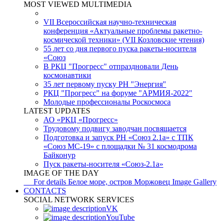
MOST VIEWED MULTIMEDIA
VII Всероссийская научно-техническая
конференция «Актуальные проблемы ракетно-
космической техники» (VII Козловские чтения)
55 лет со дня первого пуска ракеты-носителя
«Союз
В РКЦ "Прогресс" отпраздновали День
космонавтики
35 лет первому пуску РН "Энергия"
РКЦ "Прогресс" на форуме "АРМИЯ-2022"
Молодые профессионалы Роскосмоса
LATEST UPDATES
АО «РКЦ «Прогресс»
Трудовому подвигу заводчан посвящается
Подготовка и запуск РН «Союз 2.1а» с ТПК
«Союз МС-19» с площадки № 31 космодрома
Байконур
Пуск ракеты-носителя «Союз-2.1а»
IMAGE OF THE DAY
For details
Белое море, остров Моржовец
Image Gallery
CONTACTS
SOCIAL NETWORK SERVICES
VK
YouTube