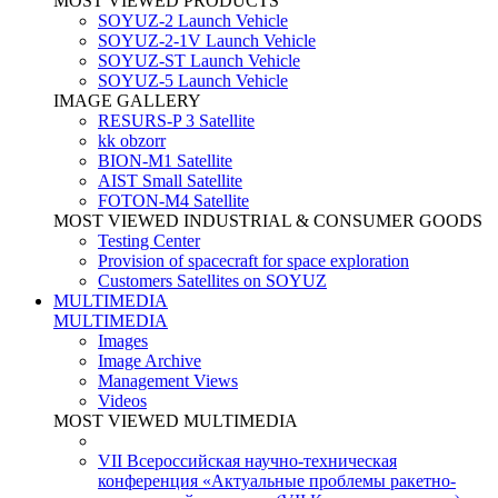
MOST VIEWED PRODUCTS
SOYUZ-2 Launch Vehicle
SOYUZ-2-1V Launch Vehicle
SOYUZ-ST Launch Vehicle
SOYUZ-5 Launch Vehicle
IMAGE GALLERY
RESURS-P 3 Satellite
kk obzorr
BION-M1 Satellite
AIST Small Satellite
FOTON-M4 Satellite
MOST VIEWED INDUSTRIAL & CONSUMER GOODS
Testing Center
Provision of spacecraft for space exploration
Customers Satellites on SOYUZ
MULTIMEDIA
MULTIMEDIA
Images
Image Archive
Management Views
Videos
MOST VIEWED MULTIMEDIA
VII Всероссийская научно-техническая
конференция «Актуальные проблемы ракетно-