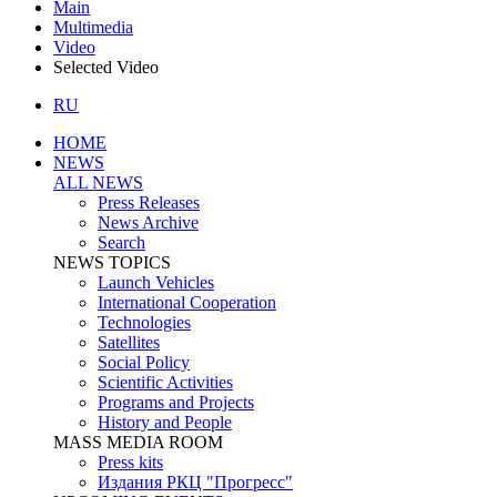
Main
Multimedia
Video
Selected Video
RU
HOME
NEWS
ALL NEWS
Press Releases
News Archive
Search
NEWS TOPICS
Launch Vehicles
International Cooperation
Technologies
Satellites
Social Policy
Scientific Activities
Programs and Projects
History and People
MASS MEDIA ROOM
Press kits
Издания РКЦ "Прогресс"