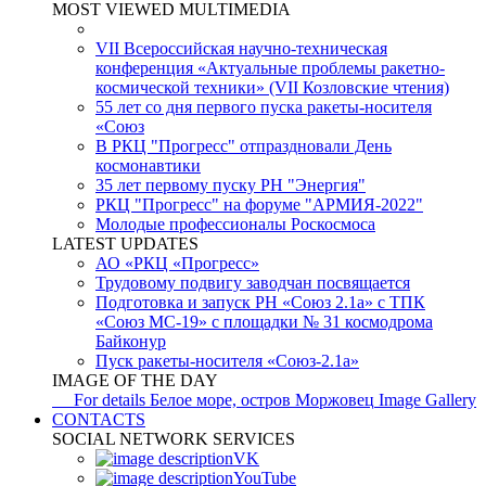
MOST VIEWED MULTIMEDIA
VII Всероссийская научно-техническая
конференция «Актуальные проблемы ракетно-
космической техники» (VII Козловские чтения)
55 лет со дня первого пуска ракеты-носителя
«Союз
В РКЦ "Прогресс" отпраздновали День
космонавтики
35 лет первому пуску РН "Энергия"
РКЦ "Прогресс" на форуме "АРМИЯ-2022"
Молодые профессионалы Роскосмоса
LATEST UPDATES
АО «РКЦ «Прогресс»
Трудовому подвигу заводчан посвящается
Подготовка и запуск РН «Союз 2.1а» с ТПК
«Союз МС-19» с площадки № 31 космодрома
Байконур
Пуск ракеты-носителя «Союз-2.1а»
IMAGE OF THE DAY
For details
Белое море, остров Моржовец
Image Gallery
CONTACTS
SOCIAL NETWORK SERVICES
VK
YouTube