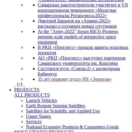
Самарские ракетостроители участвуют в VII
корпоративном чемпионате «Молодые
профессионалы Роскосмоса-2022»
Дмитрий Баранов на «Армии-2022»
рассказал о создании новых спутников
At the "Army-2022" forum RKTs Progress
presents scale models of perspective space
equipment
В РКЦ «Прогресс» прошла защита эскизных
проектов
АО «РКЦ «Прогресс» выступит партнером
Самарского университета им. Королёва
Состоялся пуск «Союза-2» с космодрома
Байконур
35 лет первому пуску РН «Энергия»
1
/
3
PRODUCTS
ALL PRODUCTS
Launch Vehicles
Earth Remote Sensing Satellites
Satellites for Scientific and Applied Use
Upper Stages
Services
National Economy Products & Consumers Goods