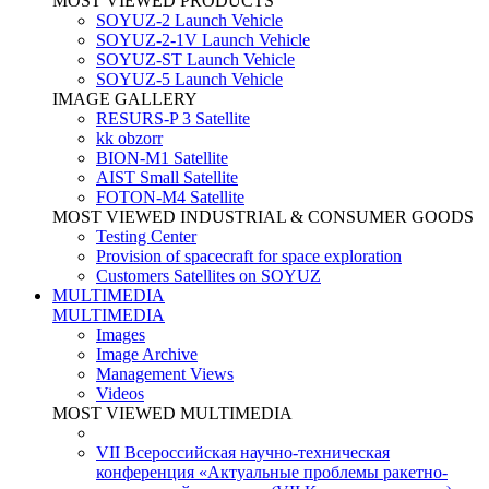
MOST VIEWED PRODUCTS
SOYUZ-2 Launch Vehicle
SOYUZ-2-1V Launch Vehicle
SOYUZ-ST Launch Vehicle
SOYUZ-5 Launch Vehicle
IMAGE GALLERY
RESURS-P 3 Satellite
kk obzorr
BION-M1 Satellite
AIST Small Satellite
FOTON-M4 Satellite
MOST VIEWED INDUSTRIAL & CONSUMER GOODS
Testing Center
Provision of spacecraft for space exploration
Customers Satellites on SOYUZ
MULTIMEDIA
MULTIMEDIA
Images
Image Archive
Management Views
Videos
MOST VIEWED MULTIMEDIA
VII Всероссийская научно-техническая
конференция «Актуальные проблемы ракетно-