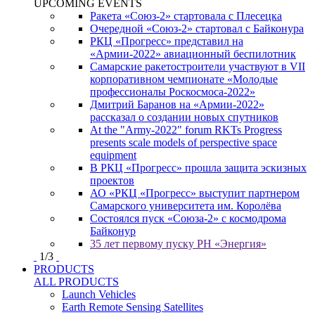
UPCOMING EVENTS
Ракета «Союз-2» стартовала с Плесецка
Очередной «Союз-2» стартовал с Байконура
РКЦ «Прогресс» представил на
«Армии-2022» авиационный беспилотник
Самарские ракетостроители участвуют в VII
корпоративном чемпионате «Молодые
профессионалы Роскосмоса-2022»
Дмитрий Баранов на «Армии-2022»
рассказал о создании новых спутников
At the "Army-2022" forum RKTs Progress
presents scale models of perspective space
equipment
В РКЦ «Прогресс» прошла защита эскизных
проектов
АО «РКЦ «Прогресс» выступит партнером
Самарского университета им. Королёва
Состоялся пуск «Союза-2» с космодрома
Байконур
35 лет первому пуску РН «Энергия»
1
/
3
PRODUCTS
ALL PRODUCTS
Launch Vehicles
Earth Remote Sensing Satellites