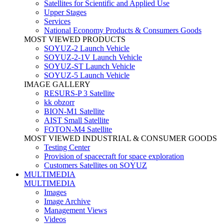
Satellites for Scientific and Applied Use
Upper Stages
Services
National Economy Products & Consumers Goods
MOST VIEWED PRODUCTS
SOYUZ-2 Launch Vehicle
SOYUZ-2-1V Launch Vehicle
SOYUZ-ST Launch Vehicle
SOYUZ-5 Launch Vehicle
IMAGE GALLERY
RESURS-P 3 Satellite
kk obzorr
BION-M1 Satellite
AIST Small Satellite
FOTON-M4 Satellite
MOST VIEWED INDUSTRIAL & CONSUMER GOODS
Testing Center
Provision of spacecraft for space exploration
Customers Satellites on SOYUZ
MULTIMEDIA
MULTIMEDIA
Images
Image Archive
Management Views
Videos