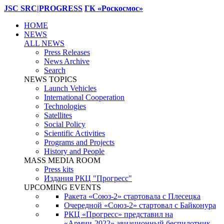
JSC SRC|PROGRESS
ГК «Роскосмос»
HOME
NEWS
ALL NEWS
Press Releases
News Archive
Search
NEWS TOPICS
Launch Vehicles
International Cooperation
Technologies
Satellites
Social Policy
Scientific Activities
Programs and Projects
History and People
MASS MEDIA ROOM
Press kits
Издания РКЦ "Прогресс"
UPCOMING EVENTS
Ракета «Союз-2» стартовала с Плесецка
Очередной «Союз-2» стартовал с Байконура
РКЦ «Прогресс» представил на
«Армии-2022» авиационный беспилотник