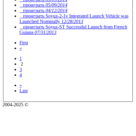
проиграть
05/09/2014
проиграть
04/12/2014
проиграть
Soyuz-2-1v Integrated Launch Vehicle was
Launched Nominally
12/28/2013
проиграть
Soyuz-ST Successful Launch from French
Guiana
07/31/2013
First
«
1
2
3
4
»
Last
2004-2025 ©