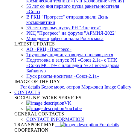
космической техники» (VII Козловские чтения)
55 лет со дня первого пуска ракеты-носителя
«Союз
В РКЦ "Прогресс" отпраздновали День
космонавтики
35 лет первому пуску РН "Энергия"
РКЦ "Прогресс" на форуме "АРМИЯ-2022"
Молодые профессионалы Роскосмоса
LATEST UPDATES
АО «РКЦ «Прогресс»
Трудовому подвигу заводчан посвящается
Подготовка и запуск РН «Союз 2.1а» с ТПК
«Союз МС-19» с площадки № 31 космодрома
Байконур
Пуск ракеты-носителя «Союз-2.1а»
IMAGE OF THE DAY
For details
Белое море, остров Моржовец
Image Gallery
CONTACTS
SOCIAL NETWORK SERVICES
VK
YouTube
GENERAL CONTACTS
CONTACT INFORMATION
TRANSPORT MAP
For details
COOPERATION