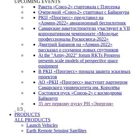
UPCOMING EVENTS
Ракета «Союз-2» стартовала с Плесецка
Очередной «Союз-2» стартовал с Байконура
РКЦ «Прогресс» представил на
«Армии-2022» авиационный беспилотник
Самарские ракетостроители участвуют в VII
корпоративном чемпионате «Молодые
профессионалы Роскосмоса-2022»
Дмитрий Баранов на «Армии-2022»
рассказал о создании новых спутников
At the "Army-2022" forum RKTs Progress
presents scale models of perspective space
equipment
В РКЦ «Прогресс» прошла защита эскизных
проектов
АО «РКЦ «Прогресс» выступит партнером
Самарского университета им. Королёва
Состоялся пуск «Союза-2» с космодрома
Байконур
35 лет первому пуску РН «Энергия»
1
/
3
PRODUCTS
ALL PRODUCTS
Launch Vehicles
Earth Remote Sensing Satellites