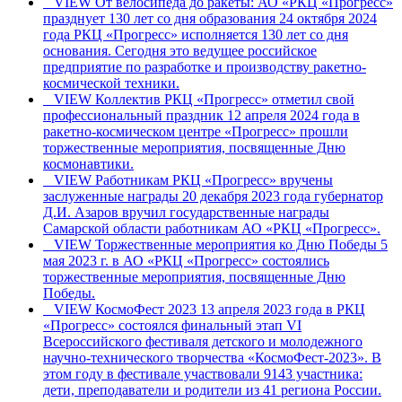
VIEW
От велосипеда до ракеты: АО «РКЦ «Прогресс»
празднует 130 лет со дня образования
24 октября 2024
года РКЦ «Прогресс» исполняется 130 лет со дня
основания. Сегодня это ведущее российское
предприятие по разработке и производству ракетно-
космической техники.
VIEW
Коллектив РКЦ «Прогресс» отметил свой
профессиональный праздник
12 апреля 2024 года в
ракетно-космическом центре «Прогресс» прошли
торжественные мероприятия, посвященные Дню
космонавтики.
VIEW
Работникам РКЦ «Прогресс» вручены
заслуженные награды
20 декабря 2023 года губернатор
Д.И. Азаров вручил государственные награды
Самарской области работникам АО «РКЦ «Прогресс».
VIEW
Торжественные мероприятия ко Дню Победы
5
мая 2023 г. в АО «РКЦ «Прогресс» состоялись
торжественные мероприятия, посвященные Дню
Победы.
VIEW
КосмоФест 2023
13 апреля 2023 года в РКЦ
«Прогресс» состоялся финальный этап VI
Всероссийского фестиваля детского и молодежного
научно-технического творчества «КосмоФест-2023». В
этом году в фестивале участвовали 9143 участника:
дети, преподаватели и родители из 41 региона России.