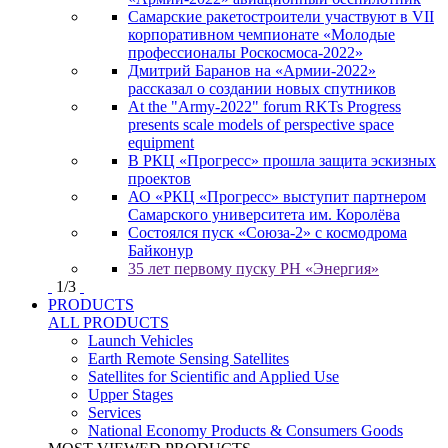
Самарские ракетостроители участвуют в VII
корпоративном чемпионате «Молодые
профессионалы Роскосмоса-2022»
Дмитрий Баранов на «Армии-2022»
рассказал о создании новых спутников
At the "Army-2022" forum RKTs Progress
presents scale models of perspective space
equipment
В РКЦ «Прогресс» прошла защита эскизных
проектов
АО «РКЦ «Прогресс» выступит партнером
Самарского университета им. Королёва
Состоялся пуск «Союза-2» с космодрома
Байконур
35 лет первому пуску РН «Энергия»
1
/
3
PRODUCTS
ALL PRODUCTS
Launch Vehicles
Earth Remote Sensing Satellites
Satellites for Scientific and Applied Use
Upper Stages
Services
National Economy Products & Consumers Goods