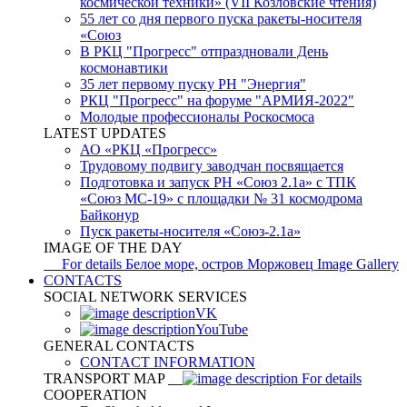
космической техники» (VII Козловские чтения)
55 лет со дня первого пуска ракеты-носителя
«Союз
В РКЦ "Прогресс" отпраздновали День
космонавтики
35 лет первому пуску РН "Энергия"
РКЦ "Прогресс" на форуме "АРМИЯ-2022"
Молодые профессионалы Роскосмоса
LATEST UPDATES
АО «РКЦ «Прогресс»
Трудовому подвигу заводчан посвящается
Подготовка и запуск РН «Союз 2.1а» с ТПК
«Союз МС-19» с площадки № 31 космодрома
Байконур
Пуск ракеты-носителя «Союз-2.1а»
IMAGE OF THE DAY
For details
Белое море, остров Моржовец
Image Gallery
CONTACTS
SOCIAL NETWORK SERVICES
VK
YouTube
GENERAL CONTACTS
CONTACT INFORMATION
TRANSPORT MAP
For details
COOPERATION