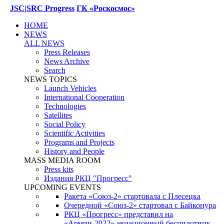
JSC|SRC Progress
ГК «Роскосмос»
HOME
NEWS
ALL NEWS
Press Releases
News Archive
Search
NEWS TOPICS
Launch Vehicles
International Cooperation
Technologies
Satellites
Social Policy
Scientific Activities
Programs and Projects
History and People
MASS MEDIA ROOM
Press kits
Издания РКЦ "Прогресс"
UPCOMING EVENTS
Ракета «Союз-2» стартовала с Плесецка
Очередной «Союз-2» стартовал с Байконура
РКЦ «Прогресс» представил на
«Армии-2022» авиационный беспилотник