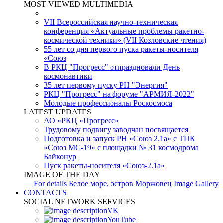
MOST VIEWED MULTIMEDIA
VII Всероссийская научно-техническая
конференция «Актуальные проблемы ракетно-
космической техники» (VII Козловские чтения)
55 лет со дня первого пуска ракеты-носителя
«Союз
В РКЦ "Прогресс" отпраздновали День
космонавтики
35 лет первому пуску РН "Энергия"
РКЦ "Прогресс" на форуме "АРМИЯ-2022"
Молодые профессионалы Роскосмоса
LATEST UPDATES
АО «РКЦ «Прогресс»
Трудовому подвигу заводчан посвящается
Подготовка и запуск РН «Союз 2.1а» с ТПК
«Союз МС-19» с площадки № 31 космодрома
Байконур
Пуск ракеты-носителя «Союз-2.1а»
IMAGE OF THE DAY
For details
Белое море, остров Моржовец
Image Gallery
CONTACTS
SOCIAL NETWORK SERVICES
VK
YouTube