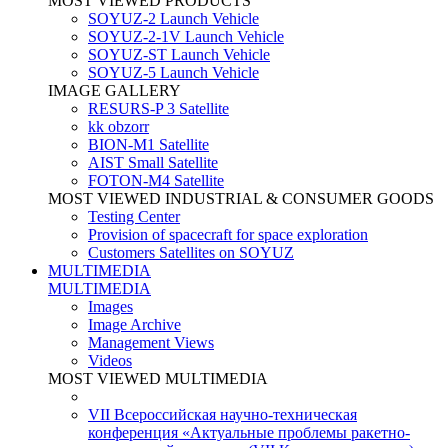
MOST VIEWED PRODUCTS
SOYUZ-2 Launch Vehicle
SOYUZ-2-1V Launch Vehicle
SOYUZ-ST Launch Vehicle
SOYUZ-5 Launch Vehicle
IMAGE GALLERY
RESURS-P 3 Satellite
kk obzorr
BION-M1 Satellite
AIST Small Satellite
FOTON-M4 Satellite
MOST VIEWED INDUSTRIAL & CONSUMER GOODS
Testing Center
Provision of spacecraft for space exploration
Customers Satellites on SOYUZ
MULTIMEDIA
MULTIMEDIA
Images
Image Archive
Management Views
Videos
MOST VIEWED MULTIMEDIA
VII Всероссийская научно-техническая
конференция «Актуальные проблемы ракетно-