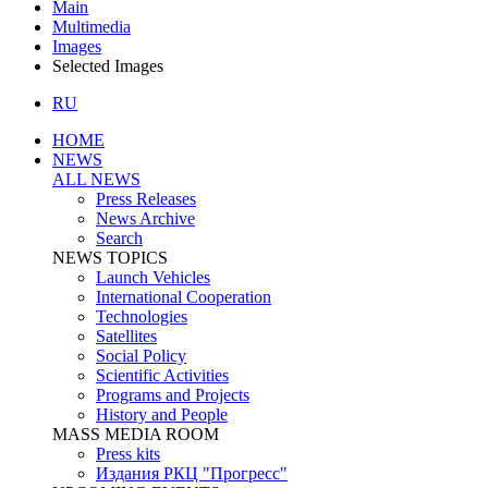
Main
Multimedia
Images
Selected Images
RU
HOME
NEWS
ALL NEWS
Press Releases
News Archive
Search
NEWS TOPICS
Launch Vehicles
International Cooperation
Technologies
Satellites
Social Policy
Scientific Activities
Programs and Projects
History and People
MASS MEDIA ROOM
Press kits
Издания РКЦ "Прогресс"