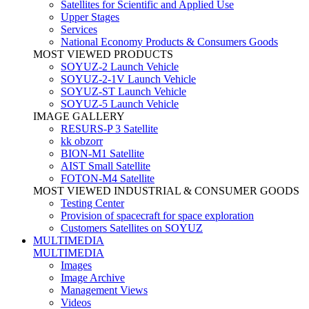
Satellites for Scientific and Applied Use
Upper Stages
Services
National Economy Products & Consumers Goods
MOST VIEWED PRODUCTS
SOYUZ-2 Launch Vehicle
SOYUZ-2-1V Launch Vehicle
SOYUZ-ST Launch Vehicle
SOYUZ-5 Launch Vehicle
IMAGE GALLERY
RESURS-P 3 Satellite
kk obzorr
BION-M1 Satellite
AIST Small Satellite
FOTON-M4 Satellite
MOST VIEWED INDUSTRIAL & CONSUMER GOODS
Testing Center
Provision of spacecraft for space exploration
Customers Satellites on SOYUZ
MULTIMEDIA
MULTIMEDIA
Images
Image Archive
Management Views
Videos