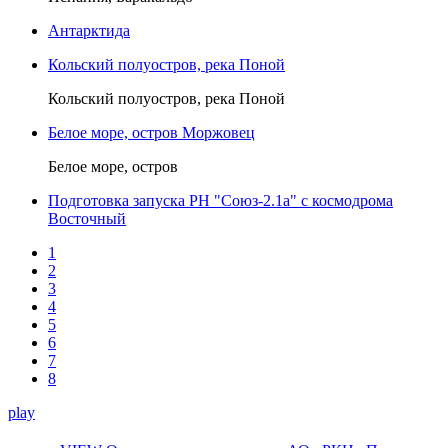
Антарктида
Кольский полуостров, река Поной
Кольский полуостров, река Поной
Белое море, остров Моржовец
Белое море, остров
Подготовка запуска РН "Союз-2.1а" с космодрома
Восточный
1
2
3
4
5
6
7
8
play