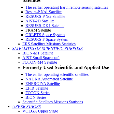
Satellites
The earlier operating Earth remote sensing satellites
Resurs-P No1 Satellite
RESURS-P №2 Satellite
AIST-2D Satellite
RESURS-DK1 Satellite
FRAM Satellite
ORLETS Space System
RESURS-F Space System
ERS Satellites Missions Statistics
SATELLITES OF SCIENTIFIC PURPOSE
BION-M1 Satellite
AIST Small Spacecraft
FOTON-M4 Satellite
Formerly Used Scientific and Applied Use
The earlier operating scientific satellites
NAUKA Automated Satellite
ENERGIYA Satellite
EFIR Satellite
FOTON Series
BION Series
Scientific Satellites Missions Statistics
UPPER STAGES
VOLGA Upper Stage