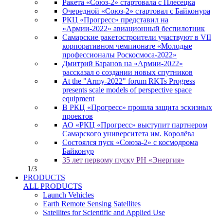
Ракета «Союз-2» стартовала с Плесецка
Очередной «Союз-2» стартовал с Байконура
РКЦ «Прогресс» представил на
«Армии-2022» авиационный беспилотник
Самарские ракетостроители участвуют в VII
корпоративном чемпионате «Молодые
профессионалы Роскосмоса-2022»
Дмитрий Баранов на «Армии-2022»
рассказал о создании новых спутников
At the "Army-2022" forum RKTs Progress
presents scale models of perspective space
equipment
В РКЦ «Прогресс» прошла защита эскизных
проектов
АО «РКЦ «Прогресс» выступит партнером
Самарского университета им. Королёва
Состоялся пуск «Союза-2» с космодрома
Байконур
35 лет первому пуску РН «Энергия»
1
/
3
PRODUCTS
ALL PRODUCTS
Launch Vehicles
Earth Remote Sensing Satellites
Satellites for Scientific and Applied Use