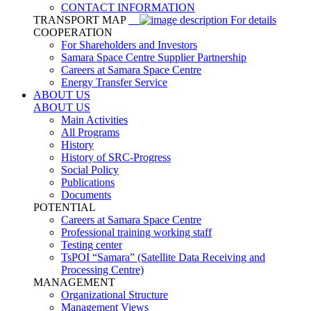
CONTACT INFORMATION
TRANSPORT MAP
For details
COOPERATION
For Shareholders and Investors
Samara Space Centre Supplier Partnership
Careers at Samara Space Centre
Energy Transfer Service
ABOUT US
ABOUT US
Main Activities
All Programs
History
History of SRC-Progress
Social Policy
Publications
Documents
POTENTIAL
Careers at Samara Space Centre
Professional training working staff
Testing center
TsPOI “Samara” (Satellite Data Receiving and
Processing Centre)
MANAGEMENT
Organizational Structure
Management Views