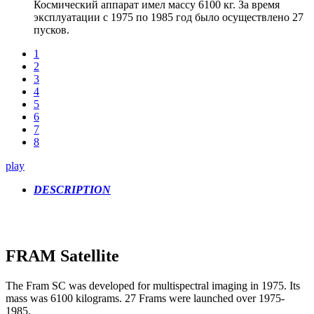
Космический аппарат имел массу 6100 кг. За время
эксплуатации с 1975 по 1985 год было осуществлено 27
пусков.
1
2
3
4
5
6
7
8
play
DESCRIPTION
FRAM Satellite
The Fram SC was developed for multispectral imaging in 1975. Its
mass was 6100 kilograms. 27 Frams were launched over 1975-
1985.