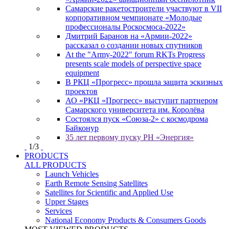
Самарские ракетостроители участвуют в VII
корпоративном чемпионате «Молодые
профессионалы Роскосмоса-2022»
Дмитрий Баранов на «Армии-2022»
рассказал о создании новых спутников
At the "Army-2022" forum RKTs Progress
presents scale models of perspective space
equipment
В РКЦ «Прогресс» прошла защита эскизных
проектов
АО «РКЦ «Прогресс» выступит партнером
Самарского университета им. Королёва
Состоялся пуск «Союза-2» с космодрома
Байконур
35 лет первому пуску РН «Энергия»
1
/
3
PRODUCTS
ALL PRODUCTS
Launch Vehicles
Earth Remote Sensing Satellites
Satellites for Scientific and Applied Use
Upper Stages
Services
National Economy Products & Consumers Goods