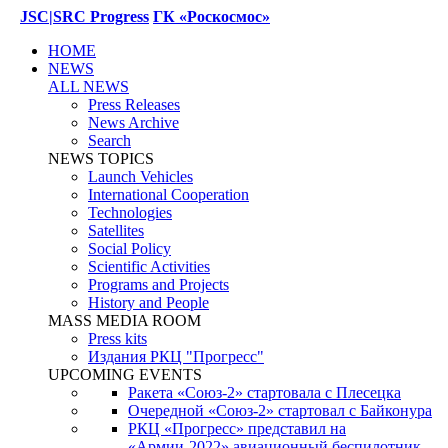
JSC|SRC Progress
ГК «Роскосмос»
HOME
NEWS
ALL NEWS
Press Releases
News Archive
Search
NEWS TOPICS
Launch Vehicles
International Cooperation
Technologies
Satellites
Social Policy
Scientific Activities
Programs and Projects
History and People
MASS MEDIA ROOM
Press kits
Издания РКЦ "Прогресс"
UPCOMING EVENTS
Ракета «Союз-2» стартовала с Плесецка
Очередной «Союз-2» стартовал с Байконура
РКЦ «Прогресс» представил на
«Армии-2022» авиационный беспилотник