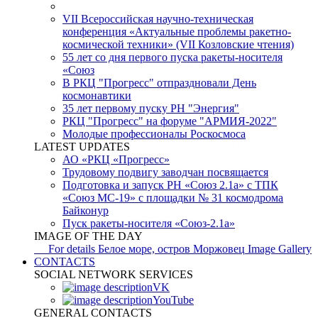
VII Всероссийская научно-техническая
конференция «Актуальные проблемы ракетно-
космической техники» (VII Козловские чтения)
55 лет со дня первого пуска ракеты-носителя
«Союз
В РКЦ "Прогресс" отпраздновали День
космонавтики
35 лет первому пуску РН "Энергия"
РКЦ "Прогресс" на форуме "АРМИЯ-2022"
Молодые профессионалы Роскосмоса
LATEST UPDATES
АО «РКЦ «Прогресс»
Трудовому подвигу заводчан посвящается
Подготовка и запуск РН «Союз 2.1а» с ТПК
«Союз МС-19» с площадки № 31 космодрома
Байконур
Пуск ракеты-носителя «Союз-2.1а»
IMAGE OF THE DAY
For details
Белое море, остров Моржовец
Image Gallery
CONTACTS
SOCIAL NETWORK SERVICES
VK
YouTube
GENERAL CONTACTS