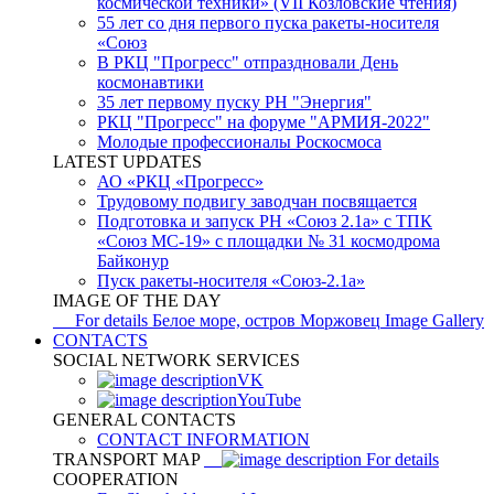
космической техники» (VII Козловские чтения)
55 лет со дня первого пуска ракеты-носителя
«Союз
В РКЦ "Прогресс" отпраздновали День
космонавтики
35 лет первому пуску РН "Энергия"
РКЦ "Прогресс" на форуме "АРМИЯ-2022"
Молодые профессионалы Роскосмоса
LATEST UPDATES
АО «РКЦ «Прогресс»
Трудовому подвигу заводчан посвящается
Подготовка и запуск РН «Союз 2.1а» с ТПК
«Союз МС-19» с площадки № 31 космодрома
Байконур
Пуск ракеты-носителя «Союз-2.1а»
IMAGE OF THE DAY
For details
Белое море, остров Моржовец
Image Gallery
CONTACTS
SOCIAL NETWORK SERVICES
VK
YouTube
GENERAL CONTACTS
CONTACT INFORMATION
TRANSPORT MAP
For details
COOPERATION