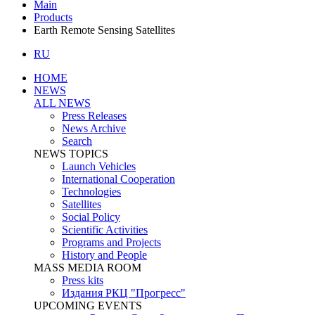
Main
Products
Earth Remote Sensing Satellites
RU
HOME
NEWS
ALL NEWS
Press Releases
News Archive
Search
NEWS TOPICS
Launch Vehicles
International Cooperation
Technologies
Satellites
Social Policy
Scientific Activities
Programs and Projects
History and People
MASS MEDIA ROOM
Press kits
Издания РКЦ "Прогресс"
UPCOMING EVENTS