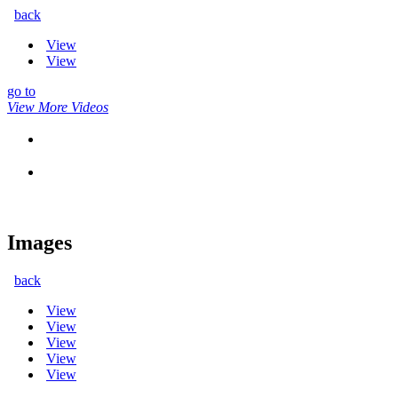
back
View
View
go to
View More Videos
Images
back
View
View
View
View
View