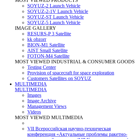
MOST VIEWED PRODUCTS
SOYUZ-2 Launch Vehicle
SOYUZ-2-1V Launch Vehicle
SOYUZ-ST Launch Vehicle
SOYUZ-5 Launch Vehicle
IMAGE GALLERY
RESURS-P 3 Satellite
kk obzorr
BION-M1 Satellite
AIST Small Satellite
FOTON-M4 Satellite
MOST VIEWED INDUSTRIAL & CONSUMER GOODS
Testing Center
Provision of spacecraft for space exploration
Customers Satellites on SOYUZ
MULTIMEDIA
MULTIMEDIA
Images
Image Archive
Management Views
Videos
MOST VIEWED MULTIMEDIA
VII Всероссийская научно-техническая
конференция «Актуальные проблемы ракетно-