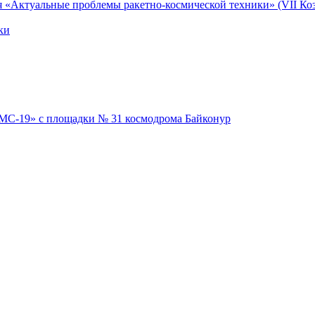
я «Актуальные проблемы ракетно-космической техники» (VII Коз
ки
 МС-19» с площадки № 31 космодрома Байконур