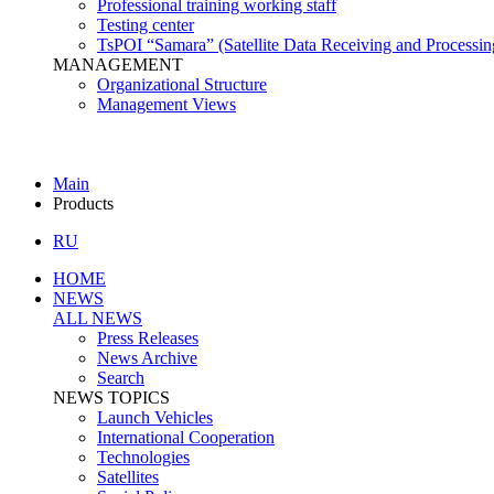
Professional training working staff
Testing center
TsPOI “Samara” (Satellite Data Receiving and Processin
MANAGEMENT
Organizational Structure
Management Views
Main
Products
RU
HOME
NEWS
ALL NEWS
Press Releases
News Archive
Search
NEWS TOPICS
Launch Vehicles
International Cooperation
Technologies
Satellites