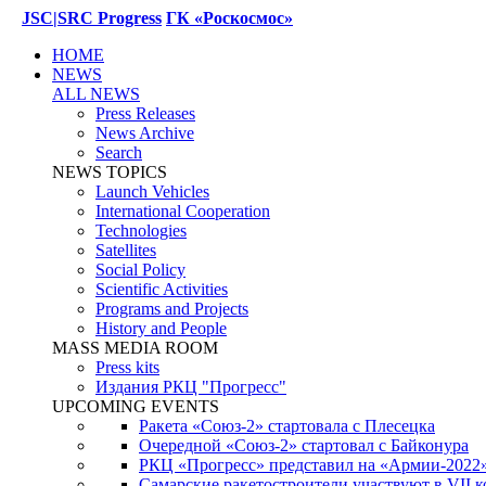
JSC|SRC Progress
ГК «Роскосмос»
HOME
NEWS
ALL NEWS
Press Releases
News Archive
Search
NEWS TOPICS
Launch Vehicles
International Cooperation
Technologies
Satellites
Social Policy
Scientific Activities
Programs and Projects
History and People
MASS MEDIA ROOM
Press kits
Издания РКЦ "Прогресс"
UPCOMING EVENTS
Ракета «Союз-2» стартовала с Плесецка
Очередной «Союз-2» стартовал с Байконура
РКЦ «Прогресс» представил на «Армии-2022
Самарские ракетостроители участвуют в VII