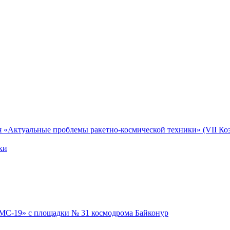
я «Актуальные проблемы ракетно-космической техники» (VII Коз
ки
 МС-19» с площадки № 31 космодрома Байконур