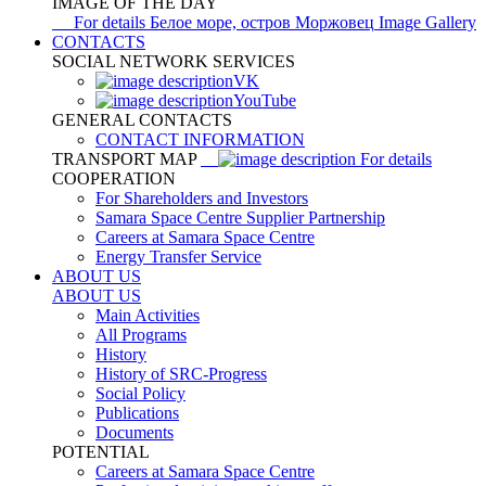
IMAGE OF THE DAY
For details
Белое море, остров Моржовец
Image Gallery
CONTACTS
SOCIAL NETWORK SERVICES
VK
YouTube
GENERAL CONTACTS
CONTACT INFORMATION
TRANSPORT MAP
For details
COOPERATION
For Shareholders and Investors
Samara Space Centre Supplier Partnership
Careers at Samara Space Centre
Energy Transfer Service
ABOUT US
ABOUT US
Main Activities
All Programs
History
History of SRC-Progress
Social Policy
Publications
Documents
POTENTIAL
Careers at Samara Space Centre