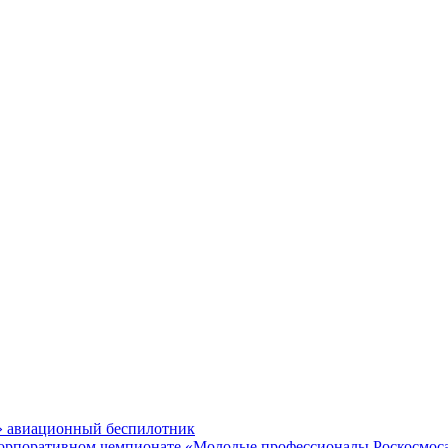
» авиационный беспилотник
 корпоративном чемпионате «Молодые профессионалы Роскосмос