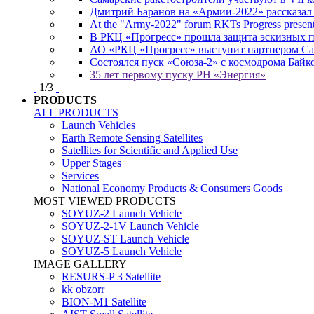
Дмитрий Баранов на «Армии-2022» рассказал
At the "Army-2022" forum RKTs Progress presents
В РКЦ «Прогресс» прошла защита эскизных 
АО «РКЦ «Прогресс» выступит партнером Сам
Состоялся пуск «Союза-2» с космодрома Байк
35 лет первому пуску РН «Энергия»
1
/
3
PRODUCTS
ALL PRODUCTS
Launch Vehicles
Earth Remote Sensing Satellites
Satellites for Scientific and Applied Use
Upper Stages
Services
National Economy Products & Consumers Goods
MOST VIEWED PRODUCTS
SOYUZ-2 Launch Vehicle
SOYUZ-2-1V Launch Vehicle
SOYUZ-ST Launch Vehicle
SOYUZ-5 Launch Vehicle
IMAGE GALLERY
RESURS-P 3 Satellite
kk obzorr
BION-M1 Satellite