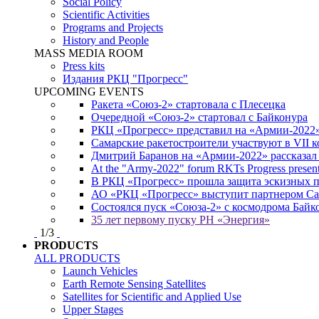
Social Policy
Scientific Activities
Programs and Projects
History and People
MASS MEDIA ROOM
Press kits
Издания РКЦ "Прогресс"
UPCOMING EVENTS
Ракета «Союз-2» стартовала с Плесецка
Очередной «Союз-2» стартовал с Байконура
РКЦ «Прогресс» представил на «Армии-2022
Самарские ракетостроители участвуют в VII
Дмитрий Баранов на «Армии-2022» рассказал
At the "Army-2022" forum RKTs Progress presents
В РКЦ «Прогресс» прошла защита эскизных 
АО «РКЦ «Прогресс» выступит партнером Сам
Состоялся пуск «Союза-2» с космодрома Байк
35 лет первому пуску РН «Энергия»
1
/
3
PRODUCTS
ALL PRODUCTS
Launch Vehicles
Earth Remote Sensing Satellites
Satellites for Scientific and Applied Use
Upper Stages