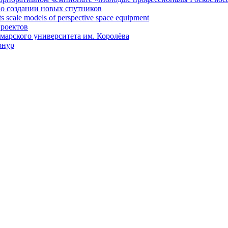
 о создании новых спутников
 scale models of perspective space equipment
проектов
арского университета им. Королёва
онур