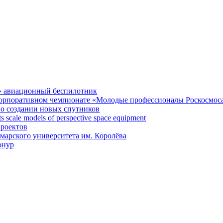
» авиационный беспилотник
 корпоративном чемпионате «Молодые профессионалы Роскосмос
 о создании новых спутников
 scale models of perspective space equipment
проектов
арского университета им. Королёва
онур