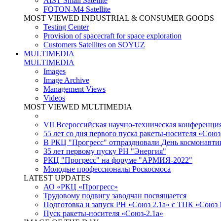
AIST Small Satellite
FOTON-M4 Satellite
MOST VIEWED INDUSTRIAL & CONSUMER GOODS
Testing Center
Provision of spacecraft for space exploration
Customers Satellites on SOYUZ
MULTIMEDIA
MULTIMEDIA
Images
Image Archive
Management Views
Videos
MOST VIEWED MULTIMEDIA
VII Всероссийская научно-техническая конференци
55 лет со дня первого пуска ракеты-носителя «Союз
В РКЦ "Прогресс" отпраздновали День космонавти
35 лет первому пуску РН "Энергия"
РКЦ "Прогресс" на форуме "АРМИЯ-2022"
Молодые профессионалы Роскосмоса
LATEST UPDATES
АО «РКЦ «Прогресс»
Трудовому подвигу заводчан посвящается
Подготовка и запуск РН «Союз 2.1а» с ТПК «Союз
Пуск ракеты-носителя «Союз-2.1а»