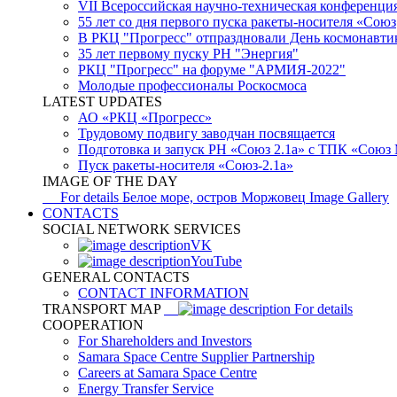
VII Всероссийская научно-техническая конференци
55 лет со дня первого пуска ракеты-носителя «Союз
В РКЦ "Прогресс" отпраздновали День космонавти
35 лет первому пуску РН "Энергия"
РКЦ "Прогресс" на форуме "АРМИЯ-2022"
Молодые профессионалы Роскосмоса
LATEST UPDATES
АО «РКЦ «Прогресс»
Трудовому подвигу заводчан посвящается
Подготовка и запуск РН «Союз 2.1а» с ТПК «Союз
Пуск ракеты-носителя «Союз-2.1а»
IMAGE OF THE DAY
For details
Белое море, остров Моржовец
Image Gallery
CONTACTS
SOCIAL NETWORK SERVICES
VK
YouTube
GENERAL CONTACTS
CONTACT INFORMATION
TRANSPORT MAP
For details
COOPERATION
For Shareholders and Investors
Samara Space Centre Supplier Partnership
Careers at Samara Space Centre
Energy Transfer Service