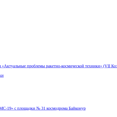
я «Актуальные проблемы ракетно-космической техники» (VII Коз
ки
 МС-19» с площадки № 31 космодрома Байконур