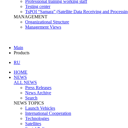
Professional training working staff
Testing center
TsPOI “Samara” (Satellite Data Receiving and Processin
MANAGEMENT
Organizational Structure
Management Views
Main
Products
RU
HOME
NEWS
ALL NEWS
Press Releases
News Archive
Search
NEWS TOPICS
Launch Vehicles
International Cooperation
Technologies
Satellites