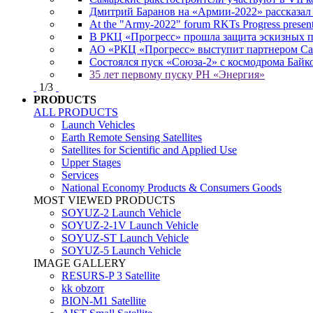
Дмитрий Баранов на «Армии-2022» рассказал
At the "Army-2022" forum RKTs Progress presents
В РКЦ «Прогресс» прошла защита эскизных 
АО «РКЦ «Прогресс» выступит партнером Сам
Состоялся пуск «Союза-2» с космодрома Байк
35 лет первому пуску РН «Энергия»
1
/
3
PRODUCTS
ALL PRODUCTS
Launch Vehicles
Earth Remote Sensing Satellites
Satellites for Scientific and Applied Use
Upper Stages
Services
National Economy Products & Consumers Goods
MOST VIEWED PRODUCTS
SOYUZ-2 Launch Vehicle
SOYUZ-2-1V Launch Vehicle
SOYUZ-ST Launch Vehicle
SOYUZ-5 Launch Vehicle
IMAGE GALLERY
RESURS-P 3 Satellite
kk obzorr
BION-M1 Satellite