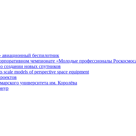
» авиационный беспилотник
 корпоративном чемпионате «Молодые профессионалы Роскосмос
 о создании новых спутников
 scale models of perspective space equipment
проектов
арского университета им. Королёва
онур