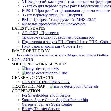
VII Всероссийская научно-техническая конференци
55 лет со дня первого пуска ракеты-носителя «Союз
В РКЦ "Прогресс" отпраздновали День космонавти
35 лет первому пуску РН "Энергия"
РКЦ "Прогресс" на форуме "АРМИЯ-2022"
Молодые профессионалы Роскосмоса
LATEST UPDATES
АО «РКЦ «Прогресс»
Трудовому подвигу заводчан посвящается
Подготовка и запуск РН «Союз 2.1а» с ТПК «Союз
Пуск ракеты-носителя «Союз-2.1а»
IMAGE OF THE DAY
For details
Белое море, остров Моржовец
Image Gallery
CONTACTS
SOCIAL NETWORK SERVICES
VK
YouTube
GENERAL CONTACTS
CONTACT INFORMATION
TRANSPORT MAP
For details
COOPERATION
For Shareholders and Investors
Samara Space Centre Supplier Partnership
Careers at Samara Space Centre
Energy Transfer Service