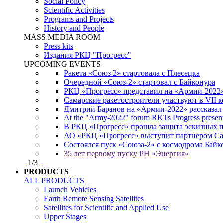
Social Policy
Scientific Activities
Programs and Projects
History and People
MASS MEDIA ROOM
Press kits
Издания РКЦ "Прогресс"
UPCOMING EVENTS
Ракета «Союз-2» стартовала с Плесецка
Очередной «Союз-2» стартовал с Байконура
РКЦ «Прогресс» представил на «Армии-2022
Самарские ракетостроители участвуют в VII
Дмитрий Баранов на «Армии-2022» рассказал
At the "Army-2022" forum RKTs Progress presents
В РКЦ «Прогресс» прошла защита эскизных 
АО «РКЦ «Прогресс» выступит партнером Сам
Состоялся пуск «Союза-2» с космодрома Байк
35 лет первому пуску РН «Энергия»
1
/
3
PRODUCTS
ALL PRODUCTS
Launch Vehicles
Earth Remote Sensing Satellites
Satellites for Scientific and Applied Use
Upper Stages