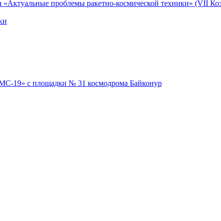
я «Актуальные проблемы ракетно-космической техники» (VII Коз
ки
 МС-19» с площадки № 31 космодрома Байконур