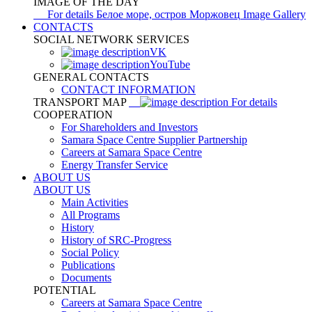
IMAGE OF THE DAY
For details
Белое море, остров Моржовец
Image Gallery
CONTACTS
SOCIAL NETWORK SERVICES
VK
YouTube
GENERAL CONTACTS
CONTACT INFORMATION
TRANSPORT MAP
For details
COOPERATION
For Shareholders and Investors
Samara Space Centre Supplier Partnership
Careers at Samara Space Centre
Energy Transfer Service
ABOUT US
ABOUT US
Main Activities
All Programs
History
History of SRC-Progress
Social Policy
Publications
Documents
POTENTIAL
Careers at Samara Space Centre