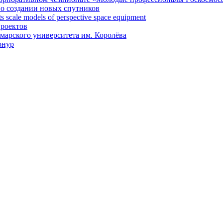
 о создании новых спутников
 scale models of perspective space equipment
проектов
арского университета им. Королёва
онур