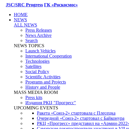
JSC|SRC Progress
ГК «Роскосмос»
HOME
NEWS
ALL NEWS
Press Releases
News Archive
Search
NEWS TOPICS
Launch Vehicles
International Cooperation
Technologies
Satellites
Social Policy
Scientific Activities
Programs and Projects
History and People
MASS MEDIA ROOM
Press kits
Издания РКЦ "Прогресс"
UPCOMING EVENTS
Ракета «Союз-2» стартовала с Плесецка
Очередной «Союз-2» стартовал с Байконура
РКЦ «Прогресс» представил на «Армии-2022
Самарские ракетостроители участвуют в VII