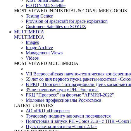
AIST Small Satellite
FOTON-M4 Satellite
MOST VIEWED INDUSTRIAL & CONSUMER GOODS
Testing Center
Provision of spacecraft for space exploration
Customers Satellites on SOYUZ
MULTIMEDIA
MULTIMEDIA
Images
Image Archive
Management Views
Videos
MOST VIEWED MULTIMEDIA
VII Всероссийская научно-техническая конференци
55 лет со дня первого пуска ракеты-носителя «Союз
В РКЦ "Прогресс" отпраздновали День космонавти
35 лет первому пуску РН "Энергия"
РКЦ "Прогресс" на форуме "АРМИЯ-2022"
Молодые профессионалы Роскосмоса
LATEST UPDATES
АО «РКЦ «Прогресс»
Трудовому подвигу заводчан посвящается
Подготовка и запуск РН «Союз 2.1а» с ТПК «Союз
Пуск ракеты-носителя «Союз-2.1а»