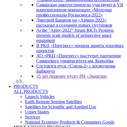
Самарские ракетостроители участвуют в VII
корпоративном чемпионате «Молодые
профессионалы Роскосмоса-2022»
Дмитрий Баранов на «Армии-2022»
рассказал о создании новых спутников
At the "Army-2022" forum RKTs Progress
presents scale models of perspective space
equipment
В РКЦ «Прогресс» прошла защита эскизных
проектов
АО «РКЦ «Прогресс» выступит партнером
Самарского университета им. Королёва
Состоялся пуск «Союза-2» с космодрома
Байконур
35 лет первому пуску РН «Энергия»
1
/
3
PRODUCTS
ALL PRODUCTS
Launch Vehicles
Earth Remote Sensing Satellites
Satellites for Scientific and Applied Use
Upper Stages
Services
National Economy Products & Consumers Goods