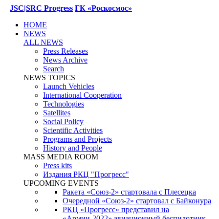
JSC|SRC Progress
ГК «Роскосмос»
HOME
NEWS
ALL NEWS
Press Releases
News Archive
Search
NEWS TOPICS
Launch Vehicles
International Cooperation
Technologies
Satellites
Social Policy
Scientific Activities
Programs and Projects
History and People
MASS MEDIA ROOM
Press kits
Издания РКЦ "Прогресс"
UPCOMING EVENTS
Ракета «Союз-2» стартовала с Плесецка
Очередной «Союз-2» стартовал с Байконура
РКЦ «Прогресс» представил на
«Армии-2022» авиационный беспилотник