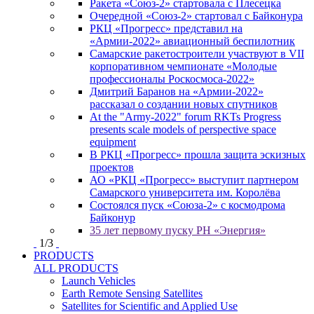
Ракета «Союз-2» стартовала с Плесецка
Очередной «Союз-2» стартовал с Байконура
РКЦ «Прогресс» представил на
«Армии-2022» авиационный беспилотник
Самарские ракетостроители участвуют в VII
корпоративном чемпионате «Молодые
профессионалы Роскосмоса-2022»
Дмитрий Баранов на «Армии-2022»
рассказал о создании новых спутников
At the "Army-2022" forum RKTs Progress
presents scale models of perspective space
equipment
В РКЦ «Прогресс» прошла защита эскизных
проектов
АО «РКЦ «Прогресс» выступит партнером
Самарского университета им. Королёва
Состоялся пуск «Союза-2» с космодрома
Байконур
35 лет первому пуску РН «Энергия»
1
/
3
PRODUCTS
ALL PRODUCTS
Launch Vehicles
Earth Remote Sensing Satellites
Satellites for Scientific and Applied Use