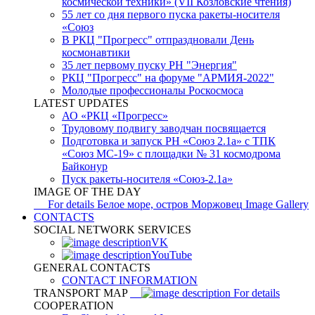
космической техники» (VII Козловские чтения)
55 лет со дня первого пуска ракеты-носителя
«Союз
В РКЦ "Прогресс" отпраздновали День
космонавтики
35 лет первому пуску РН "Энергия"
РКЦ "Прогресс" на форуме "АРМИЯ-2022"
Молодые профессионалы Роскосмоса
LATEST UPDATES
АО «РКЦ «Прогресс»
Трудовому подвигу заводчан посвящается
Подготовка и запуск РН «Союз 2.1а» с ТПК
«Союз МС-19» с площадки № 31 космодрома
Байконур
Пуск ракеты-носителя «Союз-2.1а»
IMAGE OF THE DAY
For details
Белое море, остров Моржовец
Image Gallery
CONTACTS
SOCIAL NETWORK SERVICES
VK
YouTube
GENERAL CONTACTS
CONTACT INFORMATION
TRANSPORT MAP
For details
COOPERATION