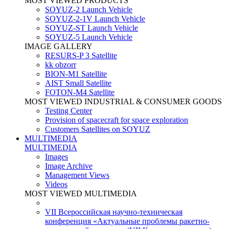
MOST VIEWED PRODUCTS
SOYUZ-2 Launch Vehicle
SOYUZ-2-1V Launch Vehicle
SOYUZ-ST Launch Vehicle
SOYUZ-5 Launch Vehicle
IMAGE GALLERY
RESURS-P 3 Satellite
kk obzorr
BION-M1 Satellite
AIST Small Satellite
FOTON-M4 Satellite
MOST VIEWED INDUSTRIAL & CONSUMER GOODS
Testing Center
Provision of spacecraft for space exploration
Customers Satellites on SOYUZ
MULTIMEDIA
MULTIMEDIA
Images
Image Archive
Management Views
Videos
MOST VIEWED MULTIMEDIA
VII Всероссийская научно-техническая
конференция «Актуальные проблемы ракетно-