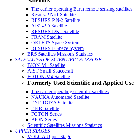
Satellites
The earlier operating Earth remote sensing satellites
Resurs-P No1 Satellite
RESURS-P №2 Satellite
AIST-2D Satellite
RESURS-DK1 Satellite
FRAM Satellite
ORLETS Space System
RESURS-F Space System
ERS Satellites Missions Statistics
SATELLITES OF SCIENTIFIC PURPOSE
BION-M1 Satellite
AIST Small Spacecraft
FOTON-M4 Satellite
Formerly Used Scientific and Applied Use
The earlier operating scientific satellites
NAUKA Automated Satellite
ENERGIYA Satellite
EFIR Satellite
FOTON Series
BION Series
Scientific Satellites Missions Statistics
UPPER STAGES
VOLGA Upper Stage