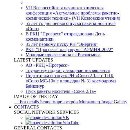
VII Всероссийская научно-техническая
конференция «Актуальные проблемы ракетно-
космической техники» (VII Козловские чтения)
55 лет со дня первого пуска ракеты-носителя
«Союз
В РКЦ "Прогресс" отпраздновали День
космонавтики
35 лет первому пуску РН "Энергия"
РКЦ "Прогресс" на форуме "АРМИЯ-2022"
Молодые профессионалы Роскосмоса
LATEST UPDATES
АО «РКЦ «Прогресс»
Трудовому подвигу заводчан посвящается
Подготовка и запуск РН «Союз 2.1а» с ТПК
«Союз МС-19» с площадки № 31 космодрома
Байконур
Пуск ракеты-носителя «Союз-2.1а»
IMAGE OF THE DAY
For details
Белое море, остров Моржовец
Image Gallery
CONTACTS
SOCIAL NETWORK SERVICES
VK
YouTube
GENERAL CONTACTS