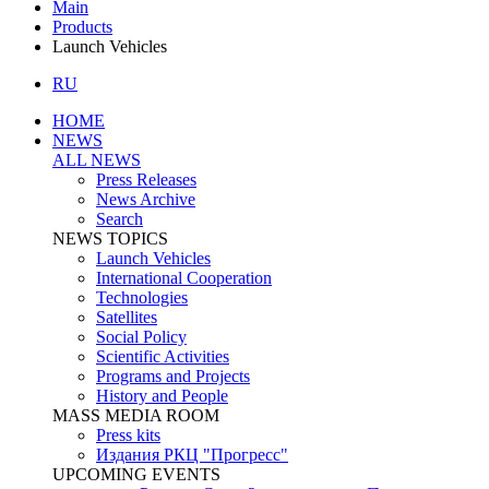
Main
Products
Launch Vehicles
RU
HOME
NEWS
ALL NEWS
Press Releases
News Archive
Search
NEWS TOPICS
Launch Vehicles
International Cooperation
Technologies
Satellites
Social Policy
Scientific Activities
Programs and Projects
History and People
MASS MEDIA ROOM
Press kits
Издания РКЦ "Прогресс"
UPCOMING EVENTS