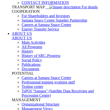
CONTACT INFORMATION
TRANSPORT MAP
For details
COOPERATION
For Shareholders and Investors
Samara Space Centre Supplier Partnership
Careers at Samara Space Centre
Energy Transfer Service
ABOUT US
ABOUT US
Main Activities
All Programs
History
History of SRC-Progress
Social Policy
Publications
Documents
POTENTIAL
Careers at Samara Space Centre
Professional training working staff
Testing center
TsPOI “Samara” (Satellite Data Receiving and
Processing Centre)
MANAGEMENT
Organizational Structure
Management Views