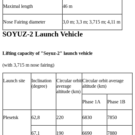
Maximal length
46 m
Nose Fairing diameter
3,0 m; 3,3 m; 3,715 m; 4,11 m
SOYUZ-2 Launch Vehicle
Lifting capacity of "Soyuz-2" launch vehicle
(with 3,715 m nose fairing)
Launch site
Inclination
Circular orbit
Circular orbit average
(degree)
average
altitude (km)
altitude (km)
Phase 1A
Phase 1B
Plesetsk
62,8
220
6830
7850
67,1
190
6690
7880