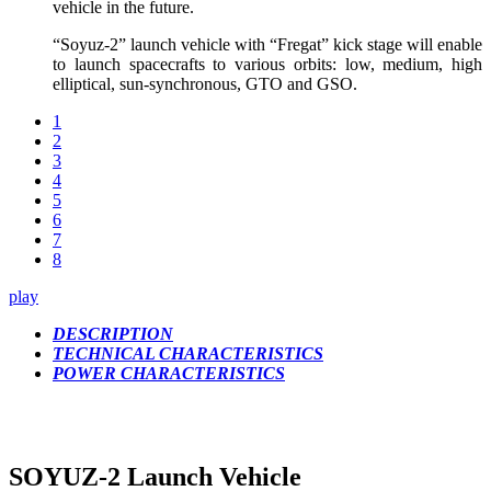
vehicle in the future.
“Soyuz-2” launch vehicle with “Fregat” kick stage will enable
to launch spacecrafts to various orbits: low, medium, high
elliptical, sun-synchronous, GTO and GSO.
1
2
3
4
5
6
7
8
play
DESCRIPTION
TECHNICAL CHARACTERISTICS
POWER CHARACTERISTICS
SOYUZ-2 Launch Vehicle