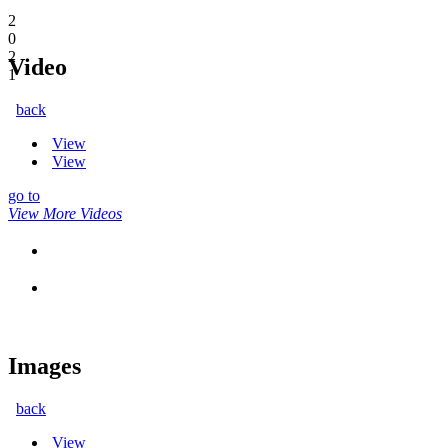
2
0
2
Video
1
back
View
View
go to
View More Videos
Images
back
View